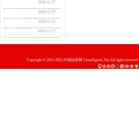
·
2020-11-27
·
2020-11-27
·
2020-11-27
·
2020-11-27
Copyright © 2015-2025,
中国拉链网
ChinaZippers.Net
,All rights reserved