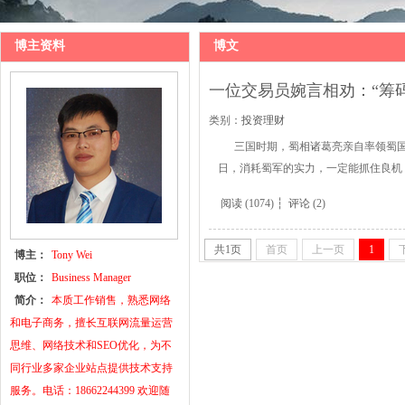
博主资料
博文
一位交易员婉言相劝：“筹
类别：
投资理财
三国时期，蜀相诸葛亮亲自率领蜀国
日，消耗蜀军的实力，一定能抓住良机，
阅读
(1074) ┆
评论
(2)
共
1
页
首页
上一页
1
博主：
Tony Wei
职位：
Business Manager
简介：
本质工作销售，熟悉网络
和电子商务，擅长互联网流量运营
思维、网络技术和SEO优化，为不
同行业多家企业站点提供技术支持
服务。电话：18662244399 欢迎随