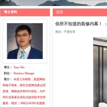
博主资料
正文
你所不知道的装修内幕！
[
类别：
干货分享
博主：
Tony Wei
职位：
Business Manager
简介：
本质工作销售，熟悉网络
和电子商务，擅长互联网流量运营
思维、网络技术和SEO优化，为不
同行业多家企业站点提供技术支持
服务。电话：18662244399 欢迎随