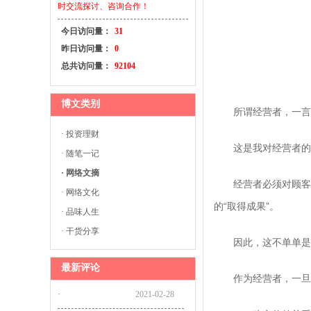
时交流探讨、咨询合作！
今日访问量：
31
昨日访问量：
0
总共访问量：
92104
博文类别
所谓经营者，一言以
· 投资理财
这是我对经营者的定义
· 随笔一记
· 网络文摘
经营者必须对顾客、社
· 网络文化
的“取得成果”。
· 品味人生
· 干货分享
因此，这不单单是指业
最新评论
作为经营者，一旦做
·
2021-02-28