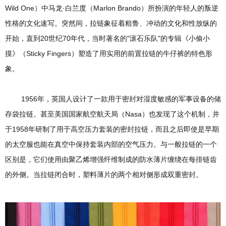
Wild One）中马龙·白兰度（Marlon Brando）所扮演的年轻人的叛逆
性格的文化速写。突然间，拉链象征着粗鲁、冲动的文化和性放纵的
开始，直到20世纪70年代，当时著名的"滚石乐队"的专辑《小偷小
摸》（Sticky Fingers）塑造了用实用的前置拉链的牛仔裤的特色形
象。
1956年，英国人设计了一款用于密封对湿度敏感的军事设备的储
存袋拉链。甚至美国国家航空航天局（Nasa）也发现了这个机制，并
于1958年研制了用于高空压力套装的密封拉链，而且之后即使是早期
的太空服也能在真空中保持套装内部的空气压力。与一般拉链的一个
区别是，它们使用由聚乙烯增强纤维制成的防水薄片缠绕在每排链齿
的外侧。当拉链闭合时，塑料薄片的两个相对侧形成双重密封。