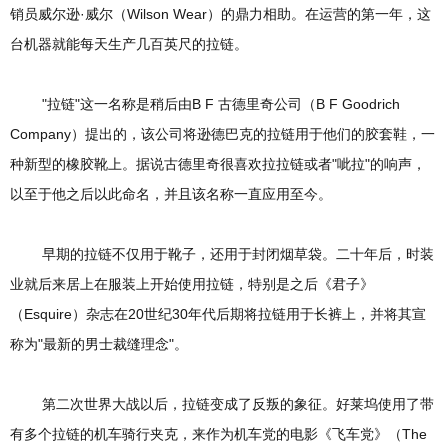
销员威尔逊·威尔（Wilson Wear）的鼎力相助。在运营的第一年，这
台机器就能每天生产几百英尺的拉链。
"拉链"这一名称是稍后由B F 古德里奇公司（B F Goodrich
Company）提出的，该公司将逊德巴克的拉链用于他们的胶套鞋，一
种新型的橡胶靴上。据说古德里奇很喜欢拉拉链或者"呲拉"的响声，
以至于他之后以此命名，并且该名称一直应用至今。
早期的拉链不仅用于靴子，还用于封闭烟草袋。二十年后，时装
业就后来居上在服装上开始使用拉链，特别是之后《君子》
（Esquire）杂志在20世纪30年代后期将拉链用于长裤上，并将其宣
称为"最新的男士裁缝理念"。
第二次世界大战以后，拉链变成了反叛的象征。好莱坞使用了带
有多个拉链的机车骑行夹克，来作为机车党的电影《飞车党》（The