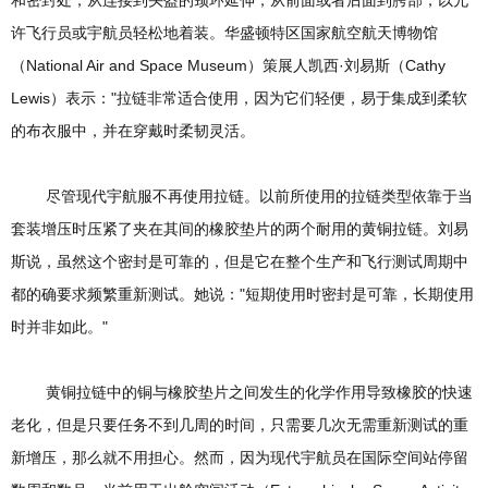
和密封处，从连接到头盔的颈环延伸，从前面或者后面到胯部，以允
许飞行员或宇航员轻松地着装。华盛顿特区国家航空航天博物馆
（National Air and Space Museum）策展人凯西·刘易斯（Cathy
Lewis）表示："拉链非常适合使用，因为它们轻便，易于集成到柔软
的布衣服中，并在穿戴时柔韧灵活。
尽管现代宇航服不再使用拉链。以前所使用的拉链类型依靠于当
套装增压时压紧了夹在其间的橡胶垫片的两个耐用的黄铜拉链。刘易
斯说，虽然这个密封是可靠的，但是它在整个生产和飞行测试周期中
都的确要求频繁重新测试。她说："短期使用时密封是可靠，长期使用
时并非如此。"
黄铜拉链中的铜与橡胶垫片之间发生的化学作用导致橡胶的快速
老化，但是只要任务不到几周的时间，只需要几次无需重新测试的重
新增压，那么就不用担心。然而，因为现代宇航员在国际空间站停留