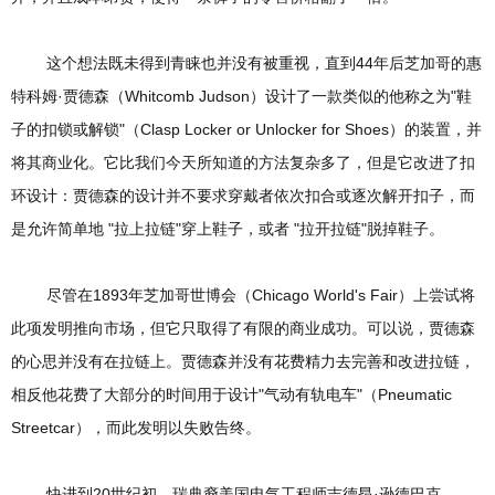
这个想法既未得到青睐也并没有被重视，直到44年后芝加哥的惠
特科姆·贾德森（Whitcomb Judson）设计了一款类似的他称之为"鞋
子的扣锁或解锁"（Clasp Locker or Unlocker for Shoes）的装置，并
将其商业化。它比我们今天所知道的方法复杂多了，但是它改进了扣
环设计：贾德森的设计并不要求穿戴者依次扣合或逐次解开扣子，而
是允许简单地 "拉上拉链"穿上鞋子，或者 "拉开拉链"脱掉鞋子。
尽管在1893年芝加哥世博会（Chicago World's Fair）上尝试将
此项发明推向市场，但它只取得了有限的商业成功。可以说，贾德森
的心思并没有在拉链上。贾德森并没有花费精力去完善和改进拉链，
相反他花费了大部分的时间用于设计"气动有轨电车"（Pneumatic
Streetcar），而此发明以失败告终。
快进到20世纪初，瑞典裔美国电气工程师吉德昂·逊德巴克