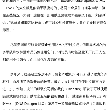
数周和数月，当前用于出舱空间活动（Extravehicular Space Activity
，EVA）的太空服是依赖于硬密封的，将两个金属件（通常为铝，但
在某些情况下为钢）连接在一起用以压紧橡胶垫圈或O形圈。 刘易斯
说，"这就要求套装比较重，但可以经常检查密封，并在必要时更换O
形圈。"
尽管美国航空航天局禁止使用防水的密封拉链，但世界各地的许
多军队和水肺潜水员仍然使用它们，消防员有时甚至化工厂的工人也
都使用不仅防火，而且耐化学腐蚀的拉链。
多年来，拉链经过多次革新，随着20世纪60年代引进了尼龙等新
材料，而发明了两端开放的拉链。最近，设计师们在使用拉链方面更
进一步。例如，波兰的服装公司福佑我们（Blessus）研发了可以使用
隐藏式拉链的设计以改变服装的裁剪和设计。 戴维南希斯科特设计有
限公司（DNS Designs LLC）研发了一款智能磁吸式拉链（后来改称