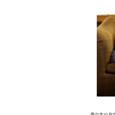
墨尔本35岁女