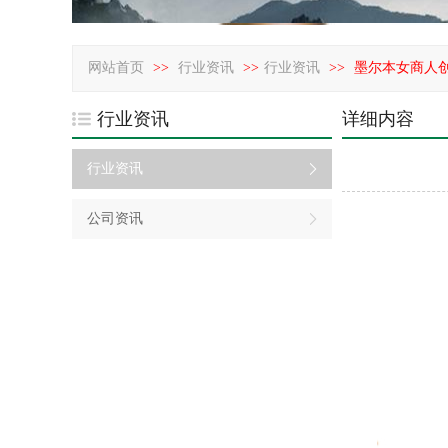
网站首页
>>
行业资讯
>>
行业资讯
>>
墨尔本女商人创
行业资讯
详细内容
行业资讯
公司资讯