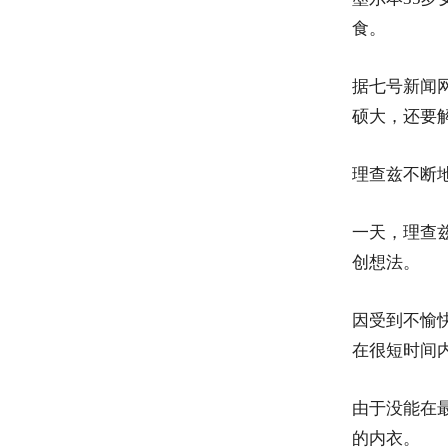
食。
据七号新闻
硕大，还要
理查兹不断
一天，理查
创想法。
因受到不愉
在很短时间
由于没能在
的内衣。