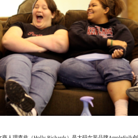
商人理查兹（Holly Richards）是大码女装品牌Ample