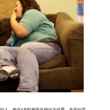
Folk创始人。她在8岁时被医生确诊为超重，并开始节