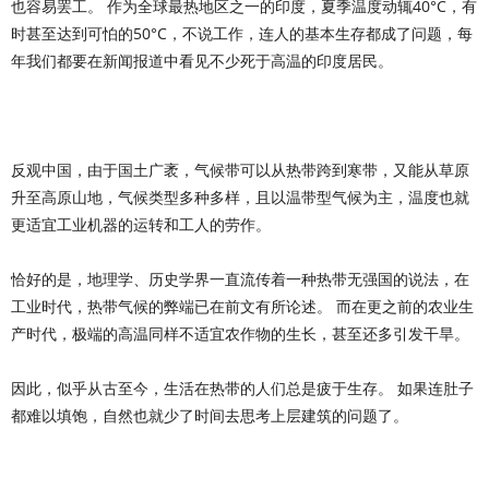
也容易罢工。 作为全球最热地区之一的印度，夏季温度动辄40°C，有
时甚至达到可怕的50°C，不说工作，连人的基本生存都成了问题，每
年我们都要在新闻报道中看见不少死于高温的印度居民。
反观中国，由于国土广袤，气候带可以从热带跨到寒带，又能从草原
升至高原山地，气候类型多种多样，且以温带型气候为主，温度也就
更适宜工业机器的运转和工人的劳作。
恰好的是，地理学、历史学界一直流传着一种热带无强国的说法，在
工业时代，热带气候的弊端已在前文有所论述。 而在更之前的农业生
产时代，极端的高温同样不适宜农作物的生长，甚至还多引发干旱。
因此，似乎从古至今，生活在热带的人们总是疲于生存。 如果连肚子
都难以填饱，自然也就少了时间去思考上层建筑的问题了。