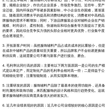
显，规模企业较少，作坊式企业居多，市场竞争激烈。近些年，受产
业迁徙、国内环保趋严等诸多因素影响，中小企业生存困难，逐渐退
出。随着居民消费水平的提高和消费结构的变化，消费者对中高档品
牌服饰的需求不断增加；同时，下游品牌服装企业对辅料企业在产销
规模、时尚设计、柔性制造、快速响应和综合服务等方面提出了更高
的要求，因此综合竞争实力强的头部企业相对更具优势，行业集中度
也会逐渐提升。
3. 开拓新客户时间：虽然服饰辅料产品占成衣成本的比重较小，但是
在成衣中辅料产品的质量却至关重要，所以品牌客户不会轻易更换辅
料供应商，这就需要公司不断与新客户进行接洽、磨合。
4. 毛利率比同行高的原因：主要有以下两方面原因一是公司的生产模
式是以单定产，而定制化产品的毛利率会相对高一些；二是得益于公
司精细化管理，注重智能制造，从而实现降本增效。
5. 注重研发的原因：服饰辅料产品除了最基本的使用功能外，还具备
时尚属性和装饰功能，来匹配服饰的设计风格和流行趋势变化。这就
要求服饰辅料供应商需具备强大的研发实力。
6. 近几年业绩表现好的原因：近几年公司业绩较好的核心原因是公司