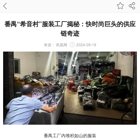
番禺“希音村”服装工厂揭秘：快时尚巨头的供应
链奇迹
来源：
凤凰网
2024-09-19
番禺工厂内堆积如山的服装