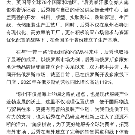
大、英国等全球78个国家和地区。”后秀暴汗服创始人施
俊棋告诉记者，后秀拥有自己的研发供应链全球中心，涵
盖完整的开发、材料、版型、实验测试，质量管理、生产
线、仓储服装生产工艺厂。同时，后秀不仅在泉州石狮拥
有现代化、高效率的工厂，更在积极响应市场需求与资源
优化配置的战略下，在全国多个省份建立了生产基地。
在与“一带一路”沿线国家的贸易往来中，后秀也取得
了显著的成果。以俄罗斯市场为例，
后秀
与俄罗斯多家知
名运动品牌经销商建立合作关系以来，双方携手共进，共
同开拓俄罗斯市场，截至目前，已在俄罗斯开设多家线下
门店，2023年在俄罗斯的营收同比增长高达119%。
“泉州不仅是海上丝绸之路的起点，也是现代服装产业
蓬勃发展的沃土。这里不仅地理位置优越，便于国际物流
与贸易往来，更拥有完善的服装产业链，为我们提供了强
有力的支持，也为后秀在产品研发与创新上注入了源源不
断的活力。”施俊棋说，为了更好地服务全球消费者，拓宽
海外市场，后秀在海外建立了完善的销售渠道和线下体验