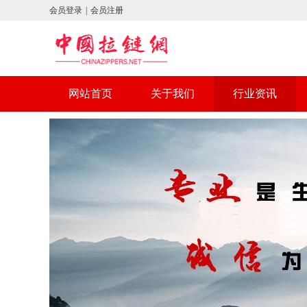
会员登录
|
会员注册
网站首页
关于我们
行业资讯