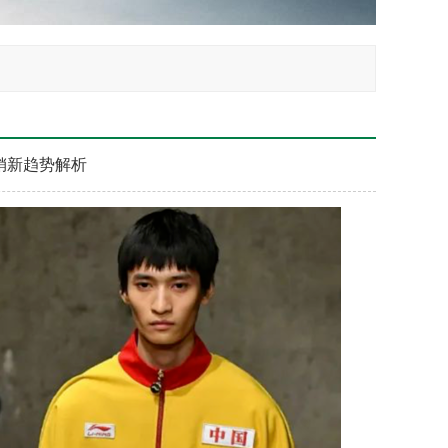
销新趋势解析