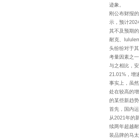
迹象。
刚公布财报的
示，预计20
其不及预期的
耐克、lul
头纷纷对于其
考量因素之一
与之相比，安
21.01%
事实上，虽然
处在较高的增
的某些新趋势
首先，国内运
从2021年
续两年超越耐
装品牌的马太