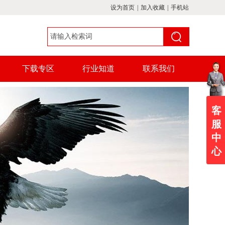
设为首页
|
加入收藏
|
手机站
下载专区
行业知道
联系我们
客
服
中
心