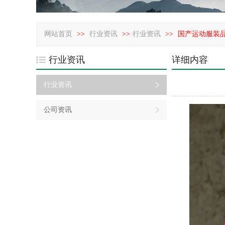
网站首页
>>
行业资讯
>>
行业资讯
>>
国产运动服装
行业资讯
详细内容
行业资讯
公司资讯