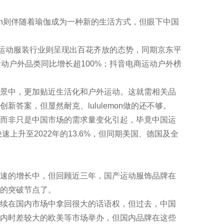
mon则伴随着瑜伽成为一种新的生活方式，但眼下中国
，运动服装行业则呈现出百花齐放的态势，同期京东平
动户外品类同比增长超100%；抖音电商运动户外榜
。
景中，更加贴近生活化和户外运动。这就需相关品
答案，但显然耐克、lululemon做的还不够。
而非只是中国市场的需求量变化引起，毕竟中国运
上升至2022年的13.6%，但同期美国、德国及全
速的增长中，但回顾近三年，国产运动服饰品牌在
的突破节点了。
续在国内市场中拿回很大的话语权，但过去，中国
内时差较大的欧美等市场举办，但国内品牌在这些