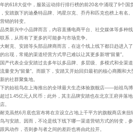
年的618大促中，服装运动排行排行榜的前20名中涌现了9个
，安踏旗下的迪桑特品牌、鸿星尔克、乔丹和匹克也榜上有名。
营销的转变。
品类新兴中小品牌而言，内容直播电商平台、社交媒体等多种线
联系，从而有了更多的可能参与市场竞争。
大耐克、安踏等头部品牌商而言，在这个线上线下都日趋进入了
的出现，常规的渠道经营方式早已难以让其更多新增“留量”。
国产代表企业安踏过去多年以多品牌、多层级、多模式和全渠道
流量变为“留量”。而眼下，安踏又开始回归最初的核心商圈和
新的社群聚集地。
下的始祖鸟在上海推出的全球最大生态体验旗舰店——始祖鸟博
超过1.45亿元人民币；此外，其主品牌安踏也在北京王府井落地
店。
耐克虽然6月底也宣布将在京设立占地上千平方的旗舰商店来扭转
鸟与安踏。因而，不论是线下线下哪一渠道营销方式的转变，参
跟风动作，否则参与者之间的差距也将由此拉开。