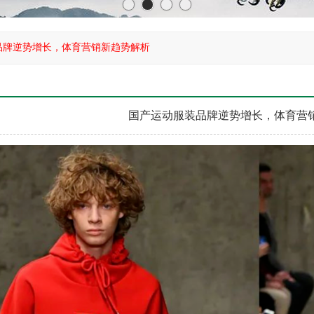
品牌逆势增长，体育营销新趋势解析
国产运动服装品牌逆势增长，体育营