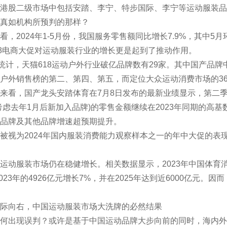
港股二级市场中包括安踏、李宁、特步国际、李宁等运动服装品
真如机构所预判的那样？
看，2024年1-5月份，我国服务零售额同比增长7.9%，其中5
18电商大促对运动服装行业的增长更是起到了推动作用。
据统计，天猫618运动户外行业破亿品牌数有29家。其中国产品
户外销售榜的第二、第四、第五，而定位大众运动消费市场的36
来看，国产龙头安踏体育在7月8日发布的最新业绩显示，第二季
考虑去年1月后新加入品牌)的零售金额继续在2023年同期的高基
品牌及其他品牌增速超预期提升。
被视为2024年国内服装消费能力观察样本之一的年中大促的表
运动服装市场仍在稳健增长。相关数据显示，2023年中国体育消
2023年的4926亿元增长7%，并在2025年达到近6000亿元。因
际向右，中国运动服装市场大洗牌的必然结果
何出现误判？或许是基于中国运动品牌大步向前的同时，海内外