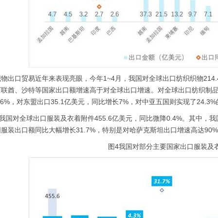
口贸易近年来表现亮眼，今年1~4月，我国对全球出口纺织织物214.
联酋、沙特等国家出口额增速高于对全球出口增速。对全球出口纺织制品183.
.6%，对东盟出口35.1亿美元，同比增长7%，对中亚五国则实现了24.3
国对全球出口服装及衣着附件455.6亿美元，同比微降0.4%。其中
服装出口额同比大幅增长31.7%，特别是对哈萨克斯坦出口增速高达90
图4我国对部分主要国家出口服装及