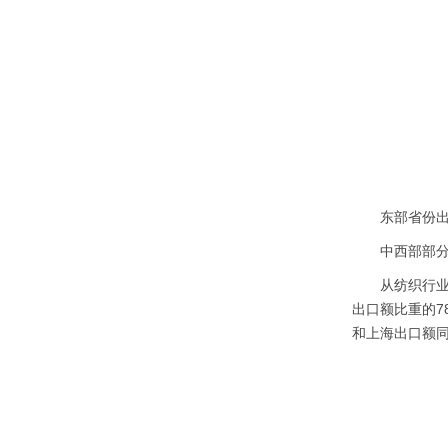
东部省份出
中西部部分省
从纺织行业主
出口额比重的7
和上海出口额