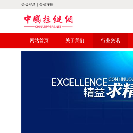
会员登录
|
会员注册
网站首页
关于我们
行业资讯