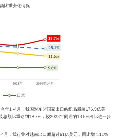
额比重变化情况
1~4月，我国对东盟国家出口纺织品服装176.9亿美
额比重达到19.7%，较2023年同期的18.5%占比进一步
月，我行业对越南出口额超过61亿美元，同比增长11%，