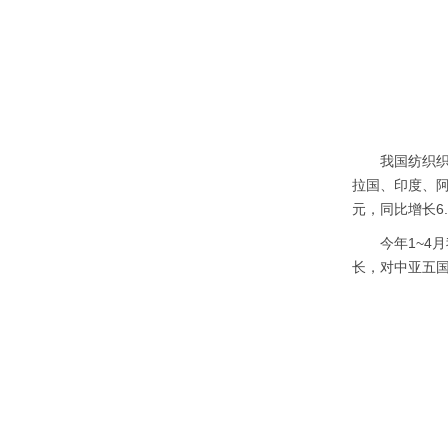
我国纺织织物出
拉国、印度、阿
元，同比增长6
今年1~4月我
长，对中亚五国