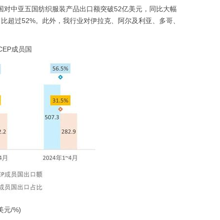
国对中亚五国纺织服装产品出口额突破52亿美元，同比大幅
占比超过52%。此外，我行业对伊拉克、阿尔及利亚、多哥、
EP成员国
元/%)