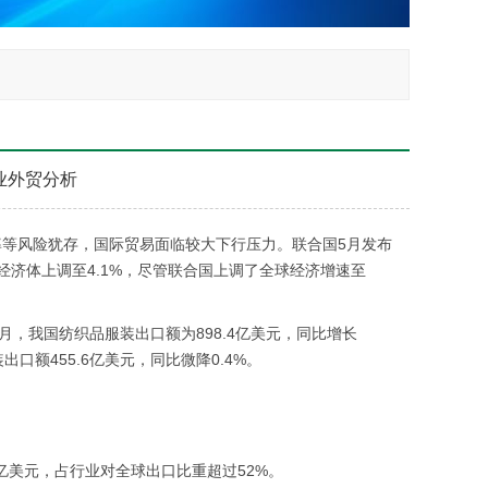
业外贸分析
等风险犹存，国际贸易面临较大下行压力。联合国5月发布
经济体上调至4.1%，尽管联合国上调了全球经济增速至
月，我国纺织品服装
出口
额为898.4亿美元，同比增长
出口额455.6亿美元，同比微降0.4%。
亿美元，占行业对全球出口比重超过52%。