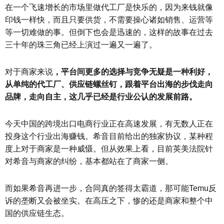
在一个飞速增长的市场里做代工厂是快乐的，因为来钱就像
印钱一样快，而且只要供货，不需要操心诸如销售、运营等
等一切难做的事。但倒下也会是迅速的，这样的故事在过去
三十年的珠三角已经上演过一遍又一遍了。
对于商家来说
，平台间更多的选择与竞争无疑是一种利好，
从单纯的代工厂、供应链螺丝钉，跟着平台出海的步伐走向
品牌，走向自主，这几乎已经是行业公认的发展前路。
今天中国的跨境出口电商行业正在高速发展，有无数人正在
投身这个行业出海赚钱。希音目前给出的独家协议，某种程
度上对于商家是一种威慑。但从效果上看，目前英美法院针
对希音与商家的纠纷，基本都站在了商家一侧。
而如果希音再进一步，合同真的签得太霸道，那可能Temu反
诉的垄断又会被坐实。在高压之下，惨的还是商家和整个中
国的供应链生态。