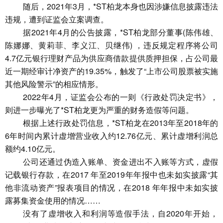
随后，2021年3月，*ST柏龙本身也因涉嫌信息披露违法
违规，遭到证监会立案调查。
据2021年4月的公告披露，*ST柏龙部分董事(陈伟雄、
陈娜娜、黄莉菲、李义江、贝继伟) ，违反规定程序将公司
4.7亿元银行理财产品为供应商借款提供质押担保，占公司最
近一期经审计净资产的19.35%，触发了“上市公司股票被实施
其他风险警示”的相应情形。
2022年4月，证监会公布的一则《行政处罚决定书》，
则进一步曝光了*ST柏龙更为严重的财务造假等问题。
根据上述行政处罚信息，*ST柏龙在2013年至2018年的
6年时间内累计虚增营业收入约12.76亿元、累计虚增利润总
额约4.10亿元。
公司还通过伪造入账单、资金进出不入账等方式，虚假
记载银行存款，在2017 年至2019年年报中也未如实披露“其
他非流动资产”报表项目的情况，在2018 年年报中未如实披
露募集资金使用的情况……
没有了虚增收入和利润等造假手法，自2020年开始，