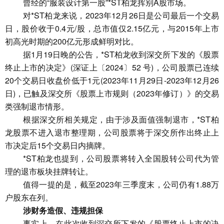
曾经的“服装设计第一股”*ST柏龙挥别A股市场。
对*ST柏龙来说，2023年12月26日是公司最后一个交易
日，股价收于0.4元/股，总市值仅2.15亿元，与2015年上市
初高光时期的200亿元形成鲜明对比。
据1月19日晚的公告，*ST柏龙收到深交所下发的《股票
终止上市的决定》(深证上〔2024〕52 号)，公司股票已连续
20个交易日收盘价低于1元(2023年11月29日-2023年12月26
日)，已触及深交所《股票上市规则（2023年修订）》的交易
类强制退市情形。
根据深交所相关规定，由于涉及面值强制退市，*ST柏
龙股票不进入退市整理期，公司股票将于深交所作出终止上
市决定后15个交易日内摘牌。
*ST柏龙也提到，公司股票将转入全国股转公司代为管
理的退市板块挂牌转让。
值得一提的是，截至2023年三季度末，公司仍有1.88万
户股东在列。
涉财务造假、违规担保
事实上，在此次收到深交所下发的《股票终止上市的决