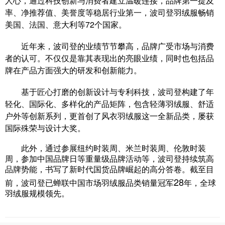
人心，通过科技创新与消费者建立温暖连接，品牌第一提及
率、净推荐值、美誉度等稳居行业第一，波司登羽绒服畅销
美国、法国、意大利等72个国家。
近年来，波司登的业绩节节攀高，品牌广受市场与消费
者的认可。不仅仅是靠其表现出的亮眼业绩，同时也包括品
牌在产品方面强大的研发和创新能力。
基于匠心打磨的创新设计与专利科技，波司登构建了年
轻化、国际化、多样化的产品矩阵，包含轻薄羽绒服、舒适
户外等创新系列，更首创了风衣羽绒服这一全新品类，屡获
国际殊荣与设计大奖。
此外，通过参展纽约时装周、米兰时装周、伦敦时装
周，参加中国品牌日等重量级品牌活动等，波司登持续筑高
品牌势能，书写了新时代国货品牌崛起的高分答卷。截至目
28
前，波司登已蝉联中国市场羽绒服品类销量冠军
年，全球
羽绒服规模领先。