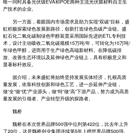
唯一同时具备光伏级EVA和POE两种主流光伏膜材料自主生
产技术的企业。
另一方面，着眼国内市场需求及助力实现“双碳”目标，盛
虹积极探索绿色发展新路径，创新打造绿色负碳产业链。盛
虹石化二氧化碳制绿色甲醇装置采用国际先进的ETL专利技
术，设计主动吸收二氧化碳规模15万吨/年，可转化为10万吨/
年绿色甲醇，进而用于生产绿色高端新材料。在降低碳排
放、改善生态环境以及延伸绿色产业链上，具有积极意义和
显著标杆效应。
据介绍，未来盛虹将始终坚持发展实体经济，扎根高质
量发展，依靠科技创新和绿色工艺，进一步延伸产业链，
做“全”做“优”产业源头，做“特”做“高”下游产品，努力成为高质
量发展的引领者、产业转型升级的探路者。
魏桥
魏桥在本次世界品牌500强中位列第422位，比去年上升
了20位，这是魏桥创业集团连续第5年上榜世界品牌500强。