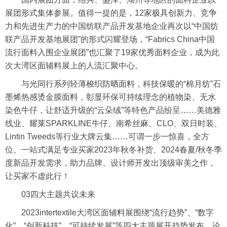
展团形式集体参展。值得一提的是，12家极具创新力、竞争
力和先进生产力的中国纺联产品开发基地企业再次以“中国纺
联产品开发基地展团”的形式闪耀登场，“Fabrics China中国
流行面料
入围企业展团”也汇聚了19家优秀面料企业，成为此
次大湾区面辅料展上的人流汇聚中心。
与光同行系列轻薄梭织防晒面料，科技保暖的“棉月纺”石
墨烯热感烫金膜面料，彰显
环保
可持续理念的植物染、无水
染色牛仔，让舒适升级的“云朵绒”等特色产品纷呈……美德雅
线业、耀莱SPARKLINE牛仔、南希丝麻、CLO、双日时装、
Lintin Tweeds等行业大牌云集……可谓一步一惊喜，全方
位、一站式满足专业买家2023年秋冬补货、2024春夏/秋冬季
度新品开发需求，助力品牌、设计师开发出顶级审美之作，
让买家不虚此行！
03四大主题共议未来
2023intertextile大湾区面辅料展围绕“流行趋势”、“数字
化”、“创新科技”、“可持续发展”等四大主题展开趋势发布、论