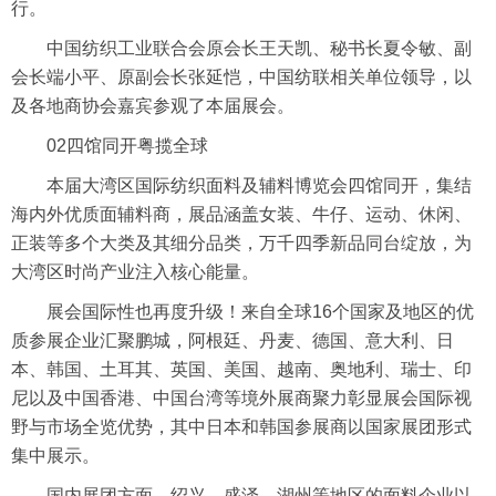
行。
中国
纺织工业
联合会原会长王天凯、秘书长夏令敏、副
会长端小平、原副会长张延恺，中国纺联相关单位领导，以
及各地商协会嘉宾参观了本届展会。
02四馆同开粤揽全球
本届大湾区国际纺织面料及辅料博览会四馆同开，集结
海内外优质面辅料商，展品涵盖女装、牛仔、运动、休闲、
正装等多个大类及其细分品类，万千四季新品同台绽放，为
大湾区时尚产业注入核心能量。
展会国际性也再度升级！来自全球16个国家及地区的优
质参展企业汇聚鹏城，阿根廷、丹麦、德国、意大利、日
本、韩国、土耳其、英国、美国、越南、奥地利、瑞士、印
尼以及中国香港、中国台湾等境外展商聚力彰显展会国际视
野与市场全览优势，其中日本和韩国参展商以国家展团形式
集中展示。
国内展团方面，绍兴、盛泽、湖州等地区的
面料企业
以