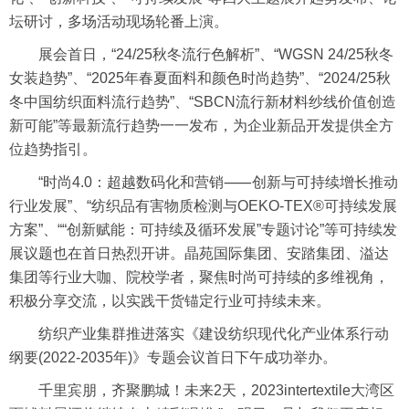
坛研讨，多场活动现场轮番上演。
展会首日，“24/25秋冬流行色解析”、“WGSN 24/25秋冬
女装趋势”、“2025年春夏面料和颜色时尚趋势”、“2024/25秋
冬中国纺织面料流行趋势”、“SBCN流行
新材料
纱线价值创造
新可能”等最新流行趋势一一发布，为企业新品开发提供全方
位趋势指引。
“时尚4.0：超越数码化和营销⸺创新与可持续增长推动
行业发展”、“纺织品有害物质检测与OEKO-TEX®可持续发展
方案”、““创新赋能：可持续及循环发展”专题讨论”等可持续发
展议题也在首日热烈开讲。晶苑国际集团、安踏集团、溢达
集团等行业大咖、院校学者，聚焦时尚可持续的多维视角，
积极分享交流，以实践干货锚定行业可持续未来。
纺织
产业集群
推进落实《建设纺织现代化产业体系行动
纲要(2022-2035年)》专题会议首日下午成功举办。
千里宾朋，齐聚鹏城！未来2天，2023intertextile大湾区