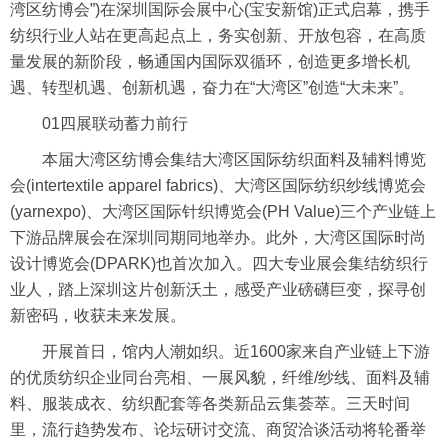
湾区纺博会”)在深圳国际会展中心(宝安新馆)正式启幕，携手
纺织行业人站在更高起点上，务实创新、开放包容，在高
质
量
发展的新阶段，畅通国内国际双循环，创造更多增长机
遇、转型机遇、创新机遇，奋力在“大湾区”创造“大未来”。
01四展联动蓄力前行
本届大湾区纺博会集结大湾区国际纺织面料及辅料博览
会(intertextile apparel fabrics)、大湾区国际纺织纱线博览会
(yarnexpo)、大湾区国际针织博览会(PH Value)三个产业链上
下游品牌展会在深圳同期同地举办。此外，大湾区国际时尚
设计博览会(DPARK)也首次加入。四大专业展会集结纺织行
业人，踏上深圳这片创新沃土，感受产业磅礴巨变，探寻创
新密码，收获未来发展。
开展首日，馆内人潮如织。近1600家来自产业链上下游
的优质纺织企业同台亮相、一展风貌，纤维/纱线、面料及辅
料、服装成衣、纺织配套等各类新品云集荟萃。三天时间
里，
流行趋势
发布、论坛研讨交流、商贸洽谈活动将轮番举