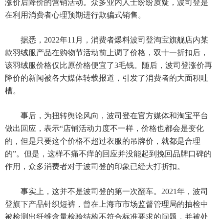
涨价后降价的营销活动。众多业内人士纷纷质疑，波司登是
在利用消费者心理预期进行欺骗式销售。
据悉，2022年11月，消费者爆料波司登淘宝旗舰店内某
款羽绒服产品在购物节活动前上调了价格，双十一折扣后，
该羽绒服价格仅比原价格便宜了3毛钱。随后，波司登涨价再
降价的新闻被各大媒体转载报道，引发了消费者的大面积吐
槽。
事后，为扭转舆论风向，波司登在官方媒体和淘宝平台
做出回应，表示“店铺活动力度不一样，价格也都会是变化
的，但是只要这个价格不超过衣服的吊牌价，就都是合理
的”。但是，这样不痛不痒的回应并没能起到挽回品牌口碑的
作用，众多消费者对于波司登的印象已经大打折扣。
事实上，这并不是波司登的第一次翻车。2021年，波司
登旗下产品针织短裤，曾在上海市市场监督管理局的抽检中
被检测出纤维含量检验结构不符合标准要求的问题，并被处