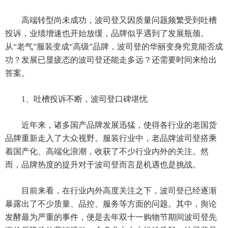
高端转型尚未成功，波司登又因质量问题频繁受到吐槽
投诉，业绩增速也开始放缓，品牌似乎遇到了发展瓶颈。
从“老气”服装变成“高级”品牌，波司登的华丽变身究竟能否成
功？发展已显疲态的波司登还能走多远？还需要时间来给出
答案。
1、
吐槽投诉不断，波司登口碑堪忧
近年来，诸多国产品牌发展迅猛，使得各行业的老国货
品牌重新走入了大众视野。服装行业中，老品牌波司登搭乘
着国产化、高端化浪潮，收获了不少行业内外的关注。然
而，品牌热度的提升对于波司登而言是机遇也是挑战。
目前来看，在行业内外高度关注之下，波司登已经逐渐
暴露出了不少质量、品控、服务等方面的问题。其中，舆论
发酵最为严重的事件，便是去年双十一购物节期间波司登先