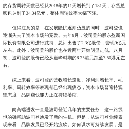
的存货周转天数已经从2018年的11天增长到了181天，存货总
额也达到了34.34亿元，整体周转效率大幅下降。
值得注意的是，在发展隐忧逐渐凸显的同时，波司登也
逐渐失去了资本市场的宠爱。去年9月，波司登的股东盈新国
际投资有限公司进行减持，总计出售了2.3亿股份，套现9亿元
左右。此外，波司登的股价也在近两年开始明显走低。八月
初，波司登的股价已经从巅峰时期的6.25港元跌至3.50港元左
右。
综上来看，波司登的营收增长速度、净利润增长率、毛
利率、周转效率等表现都已经出现疲态，资本市场普遍持观
望态度，品牌赚钱能力正在持续萎缩。
向高端进发一直是波司登近几年的主要任务，这一路线
也的确帮助波司登焕发了新的生机。但是，从波司登业绩表
现来看，品牌发展已经开始疲软。如何谋求可持续发展，是