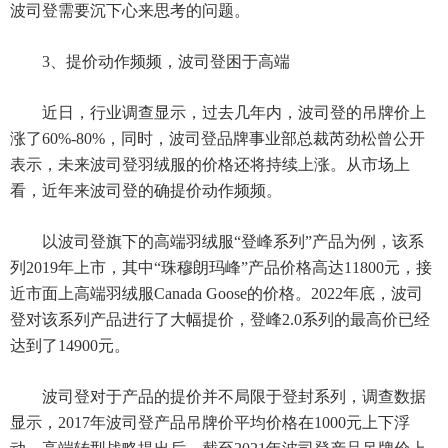
波司登需要沉下心来思考的问题。
3、
提价动作频频，波司登困于高端
近日，行业调查显示，过去几年内，波司登的吊牌价上
涨了60%-80%，同时，波司登品牌事业部总裁芮劲松曾公开
表示，未来波司登羽绒服的价格还将持续上涨。从市场上
看，近年来波司登的确提价动作频频。
以波司登旗下的高端羽绒服“登峰系列”产品为例，该系
列2019年上市，其中“珠穆朗玛峰”产品价格高达11800元，接
近市面上高端羽绒服Canada Goose的价格。2022年底，波司
登对该系列产品进行了大幅提价，登峰2.0系列的最高价已经
达到了14900元。
波司登对于产品的提价并不局限于登封系列，调查数据
显示，2017年波司登产品吊牌价平均价格在1000元上下浮