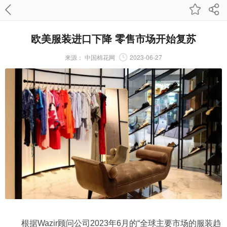
欧美服装进口下降 零售市场开始复苏
来源：
中国棉花网
2023-06-27
根据Wazir顾问公司2023年6月的“全球主要市场的服装趋