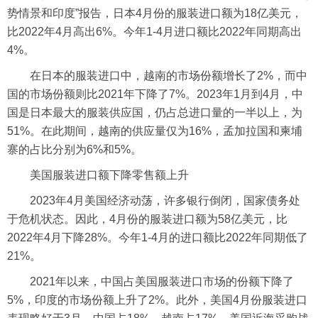
势情景和印度”报告，日本4月份的服装
进口
额为18亿美元，
比2022年4月高出6%。今年1-4月进口额比2022年同期高出
4%。
在日本的服装进口中，越南的市场份额增长了2%，而中
国的市场份额则比2021年下降了7%。2023年1月到4月，中
国是日本最大的服装供应国，仍占总进口量的一半以上，为
51%。在此期间，越南的供应量仅为16%，孟加拉国和柬埔
寨的占比分别为6%和5%。
美国服装进口额下降零售额上升
2023年4月美国经济动荡，许多银行倒闭，国家债务处
于危机状态。因此，4月份的服装进口额为58亿美元，比
2022年4月下降28%。今年1-4月的进口额比2022年同期低了
21%。
2021年以来，中国占美国服装进口市场的份额下降了
5%，印度的市场份额上升了2%。此外，美国4月份服装进口