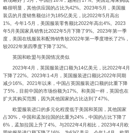
表现略好于3月，中国占18%，越南占17%。美国近海采购战
略很明显，其他供应国的占比为42%。2023年5月，美国服
装店的月度销售额估计为185亿美元，比2022年5月高出
1%。今年1-5月，美国服装零售额比2022年高出4%。2023
年5月美国家具销售比2022年5月下降了9%。2023年第一季
度，美国在线服装和配饰销售较2022年第一季度增长了2%，
较2022年第四季度下降了32%。
英国和
欧盟
与美国情况类似
2023年4月，英国服装进口额为14亿美元，比2022年4月
下降了22%。2023年1-4月，英国服装进口额比2022年同期
减少16%。2021年以来，中国占英国服装进口额的比重下降
了5%，目前中国的市场份额为17%。和美国一样，英国也在
扩大其购买范围，因为其他国家的占比达到了47%。
欧盟服装进口的多元化程度低于美国和英国，其他国家
占30%，中国和孟加拉国的比重为24%，中国的占比下降了
6%，孟加拉国上升了4%。与2022年4月相比，2023年4月欧
盟的服装进口额下降了16%，为63亿美元。今年1-4月，欧盟