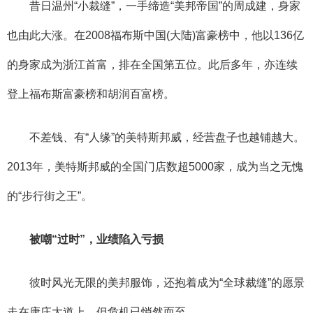
昔日温州“小裁缝”，一手缔造“美邦帝国”的周成建，身家
也由此大涨。在2008福布斯中国(大陆)富豪榜中，他以136亿
的身家成为浙江首富，排在全国第五位。此后多年，亦连续
登上福布斯富豪榜和胡润百富榜。
不差钱、有“人缘”的美特斯邦威，经营盘子也越铺越大。
2013年，美特斯邦威的全国门店数超5000家，成为当之无愧
的“步行街之王”。
被嘲“过时”，业绩陷入亏损
彼时风光无限的美邦服饰，还抱着成为“全球裁缝”的愿景
走在康庄大道上，但危机已悄然而至。