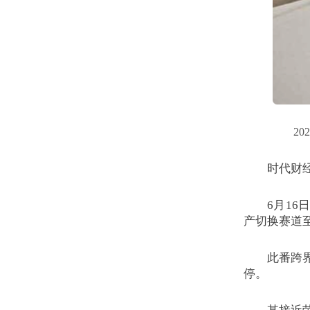
2
时代财
6月1
产切换赛道
此番跨
停。