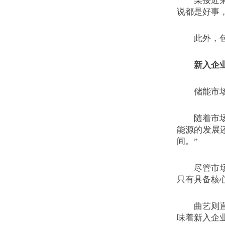
某接近
说都是好事
此外，
新入企
储能市
随着市
能源的发展
间。”
尽管市
只有具备核
曲艺则
味着新入企