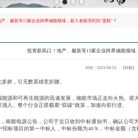
产、服装等15家企业跨界储能领域，新入者能否吃到“蛋糕”？
投资新风口！地产、服装等15家企业跨界储能领域
时间：2023-06-23
【转载】
此多娇，引无数英雄竞折腰。
碳能源和可再生能源的迅速发展，储能市场正走向火热。偌
家涌入。整个行业正搭载着“双碳”政策，加速向前行进。
日，南都电源公告，公司于近日收到中标通知书，确认公司为中国
招标项目的第一中标人，中标份额为40％，中标金额（含税）约