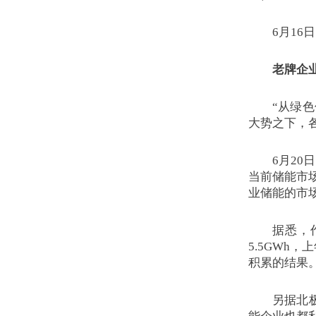
6月1
老牌企
“从绿
大势之下，
6月2
当前储能市
业储能的市
据悉，
5.5GWh
积累的结果。
另据北