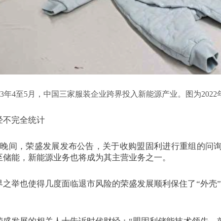
023年4至5月，中国三家服装企业跨界投入新能源产业。图为202
经不完全统计
6日晚间，荣盛发展发布公告，关于收购盟固利进行重组的问
至储能，新能源业务也将成为其主营业务之一。
界之举也使得几度面临退市风险的荣盛发展顺利保住了“外壳