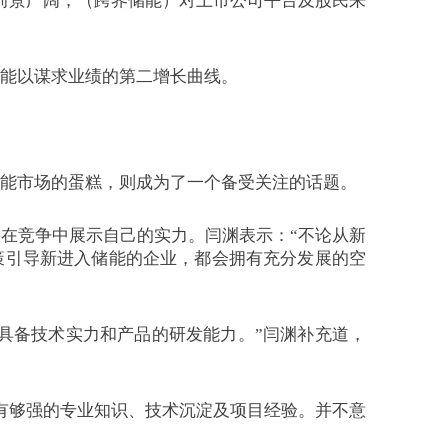
前景广阔，（跨界储能）对上市公司平台及股民来
储能以谋求业绩的第二增长曲线。
能市场的蛋糕，则成为了一个备受关注的话题。
在竞争中展示自己的实力。闫渊表示：“不论从新
策引导新进入储能的企业，都会拥有充分发展的空
具备技术实力和产品的研发能力。”闫渊补充道，
有够强的专业知识、技术沉淀及项目经验。并不意