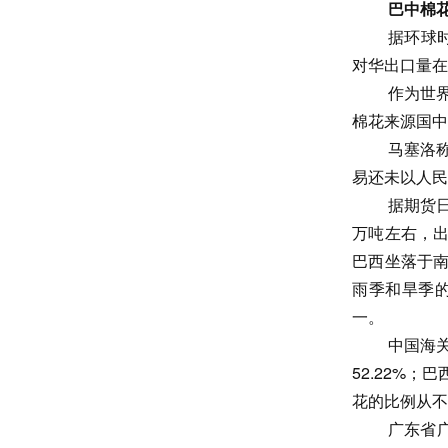
巴中棉
据环球
对华出口量在
作为世
棉花来源国中
马塞洛
易还未以人民
据期货
万吨左右，
巴西坐落于
雨季和旱季
一。
中国海关
52.22%
花的比例从不
广东省