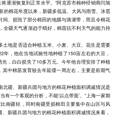
将逐渐恢复到正常水平。”阿克苏市棉种经销商闫旭
入新的棉花年度以来，新疆多低温、大风与雨雪、冰雹
时间、损毁了部分棉田的地膜与滴灌带，而且令棉花
，全疆天气逐渐趋于晴好，棉苗抗不利天气的能力持
多土地是否适合种植玉米、小麦、大豆、花生是需要
2年，他在当地试验性地种植了150亩左右的大豆，
光，白白损失了10多万元。今年他合理安排了种植
，其中棉苗发育较去年延缓一周左右，主要是前期气
，南北疆、新疆兵团与地方的棉花种植面积调减情况是
有一个客观的分析，不能‘以点带面’。”上海一家期
度比南疆轻，同时南疆受损棉田主要集中在山区与风
疆、新疆兵团与地方的棉花种植面积调减情况来看，