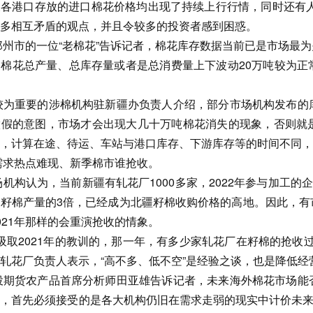
各港口存放的进口棉花价格均出现了持续上行行情，同时还有人
多相互矛盾的观点，并且令较多的投资者感到困惑。
郑州市的一位“老棉花”告诉记者，棉花库存数据当前已是市场最
棉花总产量、总库存量或者是总消费量上下波动20万吨较为正
较为重要的涉棉机构驻新疆办负责人介绍，部分市场机构发布的
做假的意图，市场才会出现大几十万吨棉花消失的现象，否则就
，计算在途、待运、车站与港口库存、下游库存等的时间不同，
需求热点难现、新季棉市谁抢收。
机构认为，当前新疆有轧花厂1000多家，2022年参与加工的
籽棉产量的3倍，已经成为北疆籽棉收购价格的高地。因此，有
021年那样的会重演抢收的情象。
会吸取2021年的教训的，那一年，有多少家轧花厂在籽棉的抢收
轧花厂负责人表示，“高不多、低不空”是经验之谈，也是降低经
投期货农产品首席分析师田亚雄告诉记者，未来海外棉花市场能
，首先必须接受的是各大机构仍旧在需求走弱的现实中计价未来。一