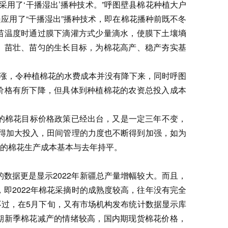
，采用了‘干播湿出’播种技术。”呼图壁县棉花种植大户
应用了“干播湿出”播种技术，即在棉花播种前既不冬
苗温度时通过膜下滴灌方式少量滴水，使膜下土壤墒
、苗壮、苗匀的生长目标，为棉花高产、稳产夯实基
趋涨，令种植棉花的水费成本并没有降下来，同时呼图
价格有所下降，但具体到种植棉花的农资总投入成本
的棉花目标价格政策已经出台，又是一定三年不变，
也舍得加大投入，田间管理的力度也不断得到加强，如为
的棉花生产成本基本与去年持平。
数据更是显示2022年新疆总产量增幅较大。而且，
，即2022年棉花采摘时的成熟度较高，往年没有完全
过，在5月下旬，又有市场机构发布统计数据显示库
期新季棉花减产的情绪较高，国内期现货棉花价格，