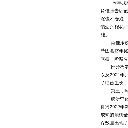
“今年我
肖佳乐告诉记
灌也不春灌
情达到棉花
础。
肖佳乐
壁图县常年
来看，降幅有
部分棉
以及2021
了助苗生长，
第三，
调研中
针对2022
成熟的顶桃全
存数量出现