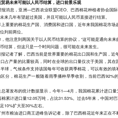
花贸易未来可能以人民币结算，进口前景乐观
时报消息，亚洲—巴西农业联盟CEO、巴西棉花种植者协会国际
未来几年有望超过美国，并且可能以人民币直接进行结算。
界上重要的棉花生产国、消费国和进口国，近年来我国棉花市场越
位列前两位。
称，他注意到两国关于以人民币结算的协议，“这可能是通向未来
币结算，但这只是一个时间问题，很可能在未来发生。
日报记者了解，巴西当前是世界重要的棉花出口国和生产国，近年来
出口占产量的比重较高，同时在全球的出口量仅次于美国，其在
南半球，气候条件支持该国每年可收获两季棉花，可以有效的填
的区分，棉花生产一般随着雨季播种旱季收割，当前巴西92%
总署发布的统计数据显示，今年1—4月，我国棉花累计进口量为3
；巴西棉累计进口量12.05万吨，占比31.53%。过去5年来，
足10%扩大至30%左右。
广州市粮油进口商王进峰告诉记者，除了巴西棉花近年来正在不