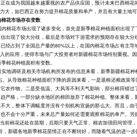
西正在成为我国越来越重视的农产品供应国，预计未来巴西棉花
力大，如巴西正在努力提升棉花质量和单产，并且有大量土地可
内棉花市场存在变数
国内棉花市场出现了诸多变化，首先是新季棉花种植面积出现了
预估出现了较大分歧，最后是市场对下游需求的预期存在较大分
已经占到了全国总产量的80%以上，在国内棉花市场占有主导
入的应用，使得市场与广大投资者对新疆棉花市场特别重视。因
新季棉花种植面积有变数。
者实地调研及相关市场机构所发布的信息来看，新季新疆棉花种
右。从导致棉花种植面积下降的原因来看，一是退棉还粮政策等
其它农作物。二是受低温、大风等不利天气影响，部分棉田错过
日趋严格，一部分缺水地区的棉田放弃了棉花种植。整体来看，
化不大，整体下调幅度并没有个别机构宣扬的那么大。而且，由
响也不会十分严重，未来总产量如何还需要观察棉花的单产。另
当前棉花还处在苗期，后期只要天气正常、棉农加强田间管理，
目前，新疆各地新季棉花苗情正在不断转好，而随着气温的进一