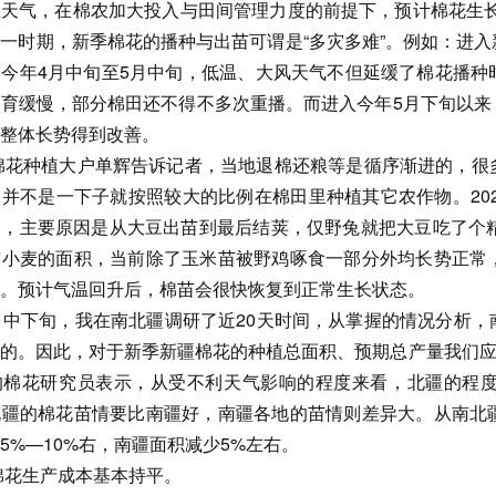
天气，在棉农加大投入与田间管理力度的前提下，预计棉花生长
一时期，新季棉花的播种与出苗可谓是“多灾多难”。例如：进
今年4月中旬至5月中旬，低温、大风天气不但延缓了棉花播种
育缓慢，部分棉田还不得不多次重播。而进入今年5月下旬以来
整体长势得到改善。
棉花种植大户单辉告诉记者，当地退棉还粮等是循序渐进的，很
并不是一下子就按照较大的比例在棉田里种植其它农作物。202
，主要原因是从大豆出苗到最后结荚，仅野兔就把大豆吃了个精
与小麦的面积，当前除了玉米苗被野鸡啄食一部分外均长势正常
。预计气温回升后，棉苗会很快恢复到正常生长状态。
5月中下旬，我在南北疆调研了近20天时间，从掌握的情况分析
的。因此，对于新季新疆棉花的种植总面积、预期总产量我们应当
的棉花研究员表示，从受不利天气影响的程度来看，北疆的程
北疆的棉花苗情要比南疆好，南疆各地的苗情则差异大。从南北
5%—10%右，南疆面积减少5%左右。
棉花生产成本基本持平。