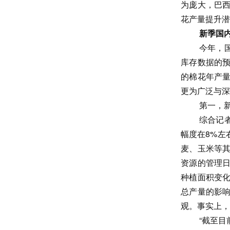
为庞大，巴
花产量提升潜
新季国
今年，
库存数据的
的棉花年产量
更为广泛与深
第一，
综合记
幅度在8%左
麦、玉米等
资源的管理
种植面积变
总产量的影
观。事实上，
“截至