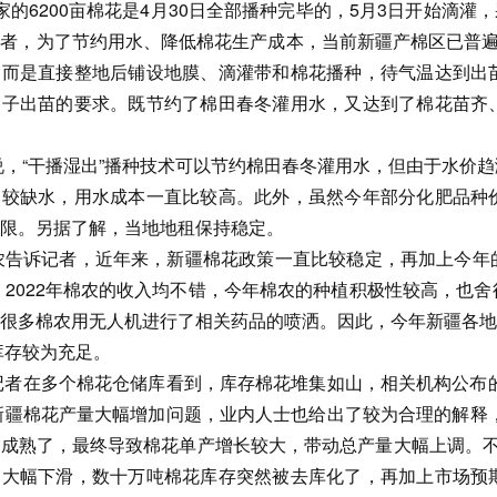
家的6200亩棉花是4月30日全部播种完毕的，5月3日开始滴灌
者，为了节约用水、降低棉花生产成本，当前新疆产棉区已普遍
，而是直接整地后铺设地膜、滴灌带和棉花播种，待气温达到出
种子出苗的要求。既节约了棉田春冬灌用水，又达到了棉花苗齐
说，“干播湿出”播种技术可以节约棉田春冬灌用水，但由于水价
比较缺水，用水成本一直比较高。此外，虽然今年部分化肥品种
限。另据了解，当地地租保持稳定。
农告诉记者，近年来，新疆棉花政策一直比较稳定，再加上今年
年、2022年棉农的收入均不错，今年棉农的种植积极性较高，
很多棉农用无人机进行了相关药品的喷洒。因此，今年新疆各地
库存较为充足。
记者在多个棉花仓储库看到，库存棉花堆集如山，相关机构公布的
年新疆棉花产量大幅增加问题，业内人士也给出了较为合理的解释
成熟了，最终导致棉花单产增长较大，带动总产量大幅上调。不
了大幅下滑，数十万吨棉花库存突然被去库化了，再加上市场预