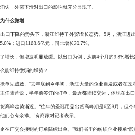
消失，外需下滑对出口的影响就充分显现了。
为什么微增
出口下降的势头下，浙江维持了外贸增长态势。5月，浙江进出口424
.0%；进口1168.6亿元，同比增长20.7%。
了增长，但增速明显放缓。以出口为例，从前4个月的9.8%增长跌
么能维持微弱的增势？
抢单见成效。“去年底到今年初，浙江大量的企业自发或者在政
主任陆菁说，半年前签订的订单，最近都陆续交运，体现在出口
货高峰趋势渐近。“往年的圣诞用品出货高峰期是6至8月，但
他们心有余悸。”有商家对记者表示。
企在广交会接到的订单陆续出单。“我们省里的纺织企业接单情况