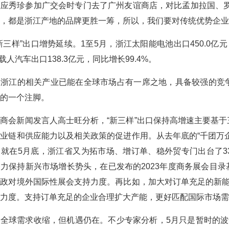
应秀珍参加广交会时专门去了广州友谊商店，对比孟加拉国、罗
，都是浙江产地的品牌更胜一筹，所以，我们要对传统优势企业
新三样”出口增势延续。1至5月，浙江太阳能电池出口450.0亿元
动载人汽车出口138.3亿元，同比增长99.4%。
，浙江的相关产业已能在全球市场占有一席之地，具备较强的竞
的一个注脚。
商会新闻发言人高士旺分析，“新三样”出口保持高增速主要基
业链和供应能力以及相关政策的促进作用。从去年底的“千团万
就在5月底，浙江省又为拓市场、增订单、稳外贸专门出台了3
力保持新兴市场增长势头，在已发布的2023年度商务展会目
政对境外国际性展会支持力度。再比如，加大对订单充足的新能
力度。支持订单充足的企业合理扩大产能，更好匹配国际市场需
全球需求收缩，但机遇仍在。不少专家分析，5月只是暂时的波