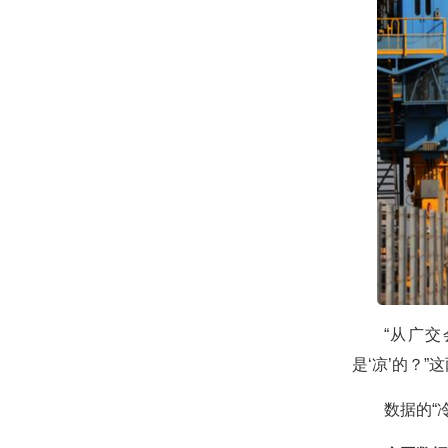
“从广
是‘凉’的？
数据的“