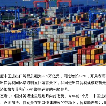
国进出口贸易总额为9.89万亿元，同比增长4.8%，开局表
出口贸易同比增速明显回落背景下，我国进出口贸易规模逆势走
济加快复苏和产业链顺畅运转的积极信号。
，中国外贸增速呈现逐月向好态势。今年前3个月，中国进出口贸易月
、逐渐加快。特别是在出口快速增长的带动下，贸易顺差累计增速