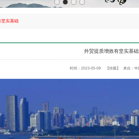
有坚实基础
外贸提质增效有坚实基础
时间：2023-05-09
【转载】
来自：
中