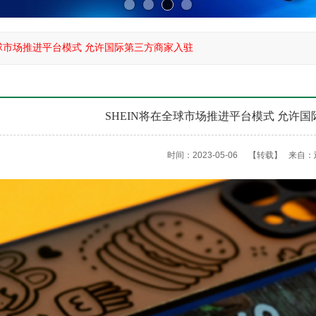
全球市场推进平台模式 允许国际第三方商家入驻
SHEIN将在全球市场推进平台模式 允许
时间：2023-05-06
【转载】
来自：