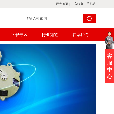
设为首页
|
加入收藏
|
手机站
下载专区
行业知道
联系我们
客
服
中
心