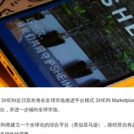
SHEIN近日宣布将在全球市场推进平台模式 SHEIN Market
出，并进一步铺向全球市场。
EIN将建立一个全球化的综合平台（类似亚马逊），除经营自