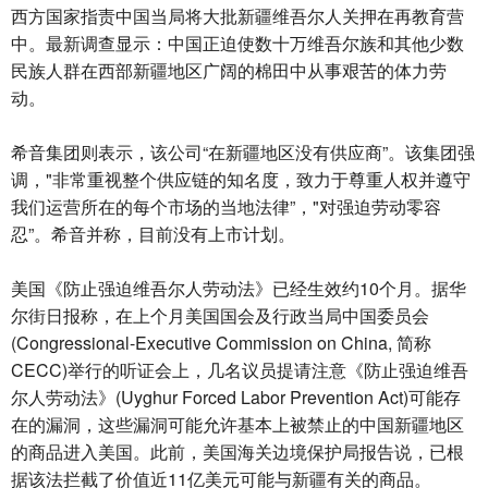
西方国家指责中国当局将大批新疆维吾尔人关押在再教育营
中。最新调查显示：中国正迫使数十万维吾尔族和其他少数
民族人群在西部新疆地区广阔的棉田中从事艰苦的体力劳
动。
希音集团则表示，该公司“在新疆地区没有供应商”。该集团强
调，"非常重视整个供应链的知名度，致力于尊重人权并遵守
我们运营所在的每个市场的当地法律”，"对强迫劳动零容
忍”。希音并称，目前没有上市计划。
美国《防止强迫维吾尔人劳动法》已经生效约10个月。据华
尔街日报称，在上个月美国国会及行政当局中国委员会
(Congressional-Executive Commission on China, 简称
CECC)举行的听证会上，几名议员提请注意《防止强迫维吾
尔人劳动法》(Uyghur Forced Labor Prevention Act)可能存
在的漏洞，这些漏洞可能允许基本上被禁止的中国新疆地区
的商品进入美国。此前，美国海关边境保护局报告说，已根
据该法拦截了价值近11亿美元可能与新疆有关的商品。