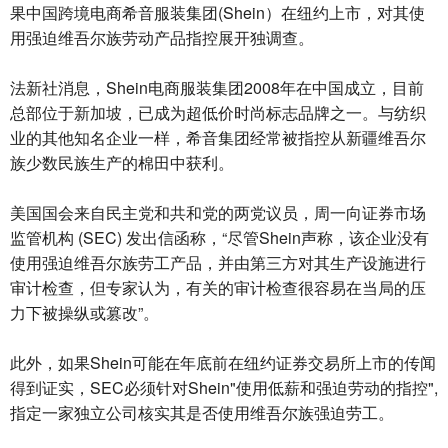
果中国跨境电商希音服装集团(Shein）在纽约上市，对其使
用强迫维吾尔族劳动产品指控展开独调查。
法新社消息，Shein电商服装集团2008年在中国成立，目前
总部位于新加坡，已成为超低价时尚标志品牌之一。与纺织
业的其他知名企业一样，希音集团经常被指控从新疆维吾尔
族少数民族生产的棉田中获利。
美国国会来自民主党和共和党的两党议员，周一向证券市场
监管机构 (SEC) 发出信函称，“尽管Shein声称，该企业没有
使用强迫维吾尔族劳工产品，并由第三方对其生产设施进行
审计检查，但专家认为，有关的审计检查很容易在当局的压
力下被操纵或篡改”。
此外，如果Shein可能在年底前在纽约证券交易所上市的传闻
得到证实，SEC必须针对Shein"使用低薪和强迫劳动的指控",
指定一家独立公司核实其是否使用维吾尔族强迫劳工。