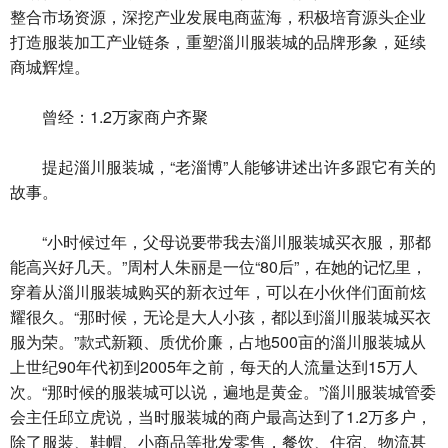
整合市场资源，深挖产业发展电商蓝海，积极培育源头企业
打造服装加工产业链条，重塑淄川服装城的品牌形象，延续
商城辉煌。
曾经：1.2万家商户齐聚
提起淄川服装城，“老淄博”人能够讲述出许多跟它有关的
故事。
“小时候过年，父母说要带我去淄川服装城买衣服，那都
能高兴好几天。”周村人朱丽是一位“80后”，在她的记忆里，
穿着从淄川服装城购买的新衣过年，可以在小伙伴们面前炫
耀很久。“那时候，无论是大人小孩，都以到淄川服装城买衣
服为荣。”款式新颖、质优价廉，占地500亩的淄川服装城从
上世纪90年代初到2005年之前，每天的人流量达到15万人
次。“那时候的服装城可以说，遍地是黄金。”淄川服装城管委
会主任邱立虎说，当时服装城的商户最高达到了1.2万多户，
除了服装、鞋帽、小商品等批发零售，餐饮、住宿、物流甚