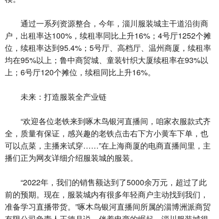
通过一系列资源整合，今年，淄川服装城主干道沿街商
户，出租率达100%，续租率同比上升16%；4号厅1252个摊
位，续租率达到95.4%；5号厅、高档厅、温州商厦，续租率
均在95%以上；鲁中商贸城、童装针织大厦续租率在93%以
上；6号厅120个摊位，续租同比上升16%。
未来：打造服装全产业链
“欢迎各位老铁来到啄木鸟银河直播间，咱家衣服款式齐
全，质量有保证，感兴趣的老铁点击右下方小黄车下单，也
可以点菜，主播来试穿……”在上海商厦的电商直播间里，主
播们正为网友详细介绍服装城的服装。
“2022年，我们的销售额达到了5000余万元，超过了此
前的预期。现在，服装城内有很多年轻商户主动找到我们，
准备学习直播带货。”啄木鸟银河直播间所属的淄博洲派商贸
有限公司负责人王德月说，伴着电商的崛起，淄川服装城很