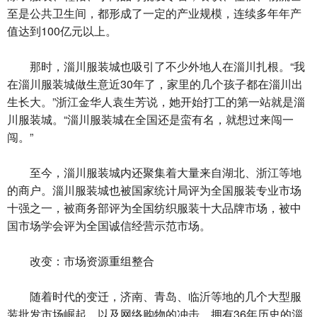
至是公共卫生间，都形成了一定的产业规模，连续多年年产
值达到100亿元以上。
那时，淄川服装城也吸引了不少外地人在淄川扎根。“我
在淄川服装城做生意近30年了，家里的几个孩子都在淄川出
生长大。”浙江金华人袁生芳说，她开始打工的第一站就是淄
川服装城。“淄川服装城在全国还是蛮有名，就想过来闯一
闯。”
至今，淄川服装城内还聚集着大量来自湖北、浙江等地
的商户。淄川服装城也被国家统计局评为全国服装专业市场
十强之一，被商务部评为全国纺织服装十大品牌市场，被中
国市场学会评为全国诚信经营示范市场。
改变：市场资源重组整合
随着时代的变迁，济南、青岛、临沂等地的几个大型服
装批发市场崛起，以及网络购物的冲击，拥有36年历史的淄