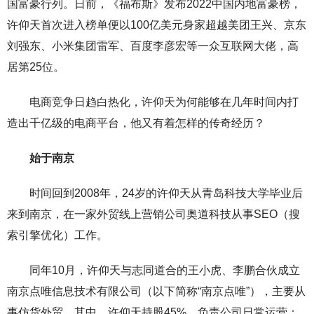
国富豪行列。日前，《福布斯》发布2022中国内地富豪榜，
许仰天首次进入榜单便以100亿美元身家超越美团王兴、京东
刘强东、小米集团雷军、百度李彦宏等一众互联网大佬，高
居第25位。
电商竞争日趋白热化，许仰天为何能够在几年时间内打
造出千亿级的电商平台，他又有着怎样的传奇经历？
始于南京
时间回到2008年，24岁的许仰天从青岛科技大学毕业后
来到南京，在一家外贸线上营销公司奥道科技从事SEO（搜
索引擎优化）工作。
同年10月，许仰天与志同道合的王小虎、李鹏合伙成立
南京点唯信息技术有限公司（以下简称“南京点唯”），主要从
事仿货外贸。其中，许仰天持股45%，负责公司日常运营；