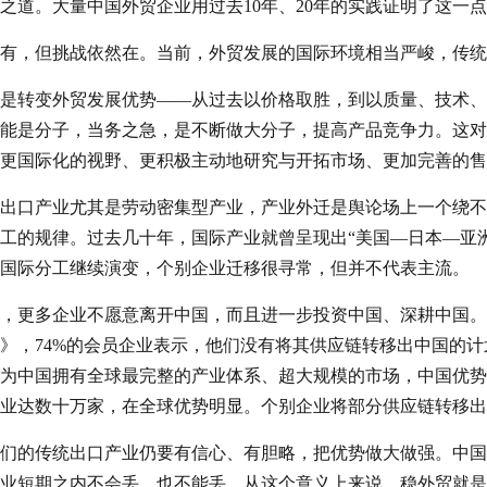
之道。大量中国外贸企业用过去10年、20年的实践证明了这一
有，但挑战依然在。当前，外贸发展的国际环境相当严峻，传统
是转变外贸发展优势——从过去以价格取胜，到以质量、技术、
能是分子，当务之急，是不断做大分子，提高产品竞争力。这对
更国际化的视野、更积极主动地研究与开拓市场、更加完善的售
出口产业尤其是劳动密集型产业，产业外迁是舆论场上一个绕不
工的规律。过去几十年，国际产业就曾呈现出“美国—日本—亚洲
国际分工继续演变，个别企业迁移很寻常，但并不代表主流。
，更多企业不愿意离开中国，而且进一步投资中国、深耕中国。根
》，74%的会员企业表示，他们没有将其供应链转移出中国的
为中国拥有全球最完整的产业体系、超大规模的市场，中国优势不可
业达数十万家，在全球优势明显。个别企业将部分供应链转移出
们的传统出口产业仍要有信心、有胆略，把优势做大做强。中国
业短期之内不会丢，也不能丢。从这个意义上来说，稳外贸就是