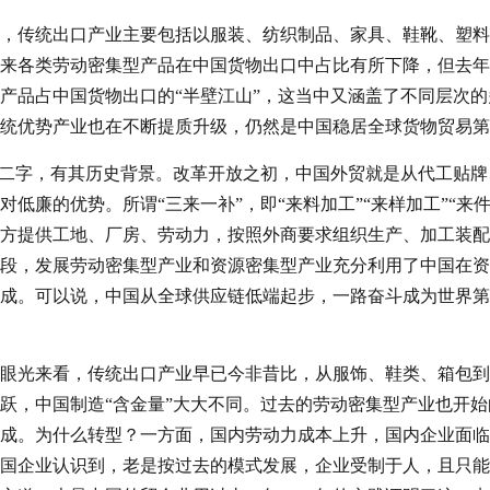
，传统出口产业主要包括以服装、纺织制品、家具、鞋靴、塑料
来各类劳动密集型产品在中国货物出口中占比有所下降，但去年仍
产品占中国货物出口的“半壁江山”，这当中又涵盖了不同层次
统优势产业也在不断提质升级，仍然是中国稳居全球货物贸易第
”二字，有其历史背景。改革开放之初，中国外贸就是从代工贴牌
对低廉的优势。所谓“三来一补”，即“来料加工”“来样加工”“来
方提供工地、厂房、劳动力，按照外商要求组织生产、加工装配
段，发展劳动密集型产业和资源密集型产业充分利用了中国在资
成。可以说，中国从全球供应链低端起步，一路奋斗成为世界第
眼光来看，传统出口产业早已今非昔比，从服饰、鞋类、箱包到
跃，中国制造“含金量”大大不同。过去的劳动密集型产业也开
成。为什么转型？一方面，国内劳动力成本上升，国内企业面临
国企业认识到，老是按过去的模式发展，企业受制于人，且只能