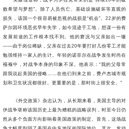
败希望与梦想”。除了人员伤亡、基础设施破坏等直观的
损失，该国一个很容易被忽视的战损是“机会”。22岁的费
萨尔因环境恶劣早年失学，如今混迹于工地，想谋一份有
发展前途的工作根本找不到。他的窘况与父亲如出一辙
——由于岗位稀缺，父亲在过去20年要打好几份零工才能
勉强维持一家人的生计。年轻的诺菲尔在战争发生时尚在
襁褓中，对战争本身的印象不深。他表示：“我的父母常
跟我说起美国的侵略……在他们到来之前，费卢杰城市规
划和卫生状况都很好。更重要的是，那时街上很安全。”
《外交政策》杂志认为，从长期来看，美国主导的对
伊战争堪称该国历史上最为糟糕的战略误判，时至今日仍
然从多个负面方向影响着美国政策的制定。首先，这场战
争大幅度削弱了美国在中东地区的国际地位。其次，发动