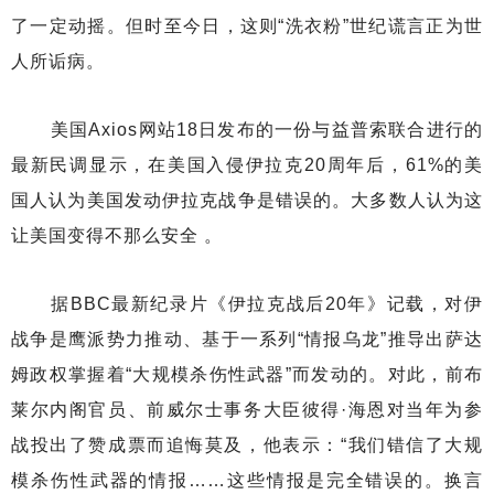
了一定动摇。但时至今日，这则“洗衣粉”世纪谎言正为世
人所诟病。
美国Axios网站18日发布的一份与益普索联合进行的
最新民调显示，在美国入侵伊拉克20周年后，61%的美
国人认为美国发动伊拉克战争是错误的。大多数人认为这
让美国变得不那么安全 。
据BBC最新纪录片《伊拉克战后20年》记载，对伊
战争是鹰派势力推动、基于一系列“情报乌龙”推导出萨达
姆政权掌握着“大规模杀伤性武器”而发动的。对此，前布
莱尔内阁官员、前威尔士事务大臣彼得·海恩对当年为参
战投出了赞成票而追悔莫及，他表示：“我们错信了大规
模杀伤性武器的情报……这些情报是完全错误的。换言