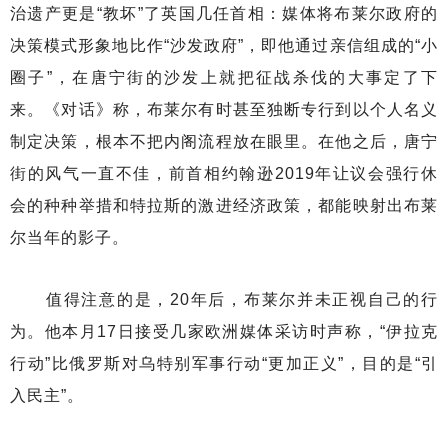
治遗产更是“教坏”了英国几任首相：媒体将布莱尔政府的
决策模式形象地比作“沙发政府”，即他通过亲信组成的“小
圈子”，在唐宁街的沙发上就把征战杀伐的大事定了下
来。《对话》称，布莱尔有时甚至独断专行到以个人名义
制定决策，根本不把内阁流程放在眼里。在他之后，唐宁
街的风气一直不佳，前首相约翰逊2019年让议会强行休
会的种种举措和特拉斯的激进经济政策，都能映射出布莱
尔当年的影子。
值得注意的是，20年后，布莱尔并未正视自己的行
为。他本月17日接受几家欧洲媒体采访时声称，“伊拉克
行动”比俄罗斯对乌特别军事行动“更加正义”，目的是“引
入民主”。