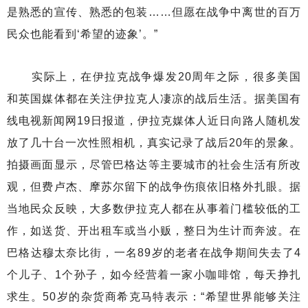
是熟悉的宣传、熟悉的包装……但愿在战争中离世的百万
民众也能看到‘希望的迹象’。”
实际上，在伊拉克战争爆发20周年之际，很多美国
和英国媒体都在关注伊拉克人凄凉的战后生活。据美国有
线电视新闻网19日报道，伊拉克媒体人近日向路人随机发
放了几十台一次性照相机，真实记录了战后20年的景象。
拍摄画面显示，尽管巴格达等主要城市的社会生活有所改
观，但费卢杰、摩苏尔留下的战争伤痕依旧格外扎眼。据
当地民众反映，大多数伊拉克人都在从事着门槛较低的工
作，如送货、开出租车或当小贩，整日为生计而奔波。在
巴格达穆太奈比街，一名89岁的老者在战争期间失去了4
个儿子、1个孙子，如今经营着一家小咖啡馆，每天挣扎
求生。50岁的杂货商希克马特表示：“希望世界能够关注