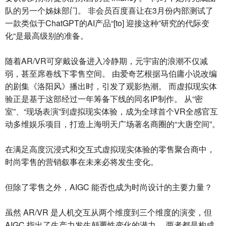
队的另一个姊妹部门。 非会员百度喜让在3月份内部测试了
一款类似于ChatGPT的AI产品“[to] 迎接这种”研究的代际变
化“是最高级别的准备。
随着AR/VR可穿戴设备进入冷静期，元宇宙的浪潮不仅减
弱，甚至席卷线下零售空间。 由爱奇艺根据马伯庸小说改编
的剧集《洛阳风》播出时，引发了观影热潮。 而虚拟现实体
验正是基于这部经过一年筹备下线的同名IP制作。 从“密
室”、“现场表演”到虚拟现实体验，成为全球首个VR全感官互
动多维娱乐项目，打造上海明天广场著名商圈的“大唐空间”。
在满足高度沉浸式和交互式虚拟现实体验的零售聚合商中，
时尚零售的营销叙事在未来必将发生变化。
但除了零售之外，AIGC 能否也成为时尚设计的主要力量？
虽然 AR/VR 是人机交互从两个维度到三个维度的演变，但
AIGC 指出了生产力发生颠覆性变化的潜力。 两者都是构成