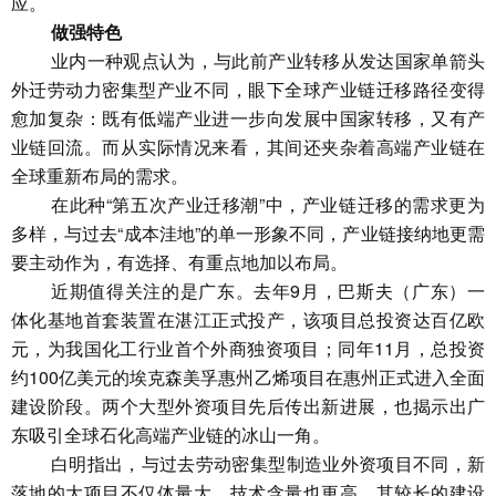
应。
做强特色
业内一种观点认为，与此前产业转移从发达国家单箭头
外迁劳动力密集型产业不同，眼下全球产业链迁移路径变得
愈加复杂：既有低端产业进一步向发展中国家转移，又有产
业链回流。而从实际情况来看，其间还夹杂着高端产业链在
全球重新布局的需求。
在此种“第五次产业迁移潮”中，产业链迁移的需求更为
多样，与过去“成本洼地”的单一形象不同，产业链接纳地更需
要主动作为，有选择、有重点地加以布局。
近期值得关注的是广东。去年9月，巴斯夫（广东）一
体化基地首套装置在湛江正式投产，该项目总投资达百亿欧
元，为我国化工行业首个外商独资项目；同年11月，总投资
约100亿美元的埃克森美孚惠州乙烯项目在惠州正式进入全面
建设阶段。两个大型外资项目先后传出新进展，也揭示出广
东吸引全球石化高端产业链的冰山一角。
白明指出，与过去劳动密集型制造业外资项目不同，新
落地的大项目不仅体量大、技术含量也更高，其较长的建设