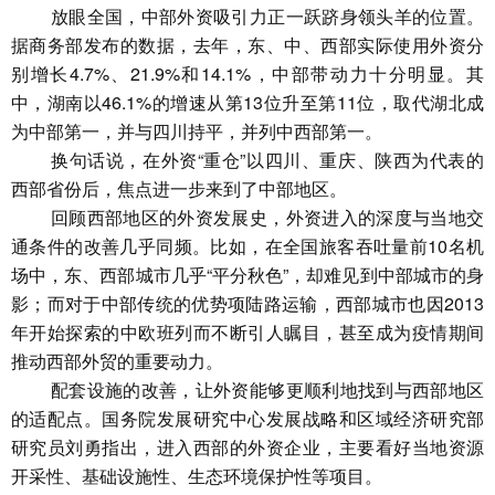
放眼全国，中部外资吸引力正一跃跻身领头羊的位置。
据商务部发布的数据，去年，东、中、西部实际使用外资分
别增长4.7%、21.9%和14.1%，中部带动力十分明显。其
中，湖南以46.1%的增速从第13位升至第11位，取代湖北成
为中部第一，并与四川持平，并列中西部第一。
换句话说，在外资“重仓”以四川、重庆、陕西为代表的
西部省份后，焦点进一步来到了中部地区。
回顾西部地区的外资发展史，外资进入的深度与当地交
通条件的改善几乎同频。比如，在全国旅客吞吐量前10名机
场中，东、西部城市几乎“平分秋色”，却难见到中部城市的身
影；而对于中部传统的优势项陆路运输，西部城市也因2013
年开始探索的中欧班列而不断引人瞩目，甚至成为疫情期间
推动西部外贸的重要动力。
配套设施的改善，让外资能够更顺利地找到与西部地区
的适配点。国务院发展研究中心发展战略和区域经济研究部
研究员刘勇指出，进入西部的外资企业，主要看好当地资源
开采性、基础设施性、生态环境保护性等项目。