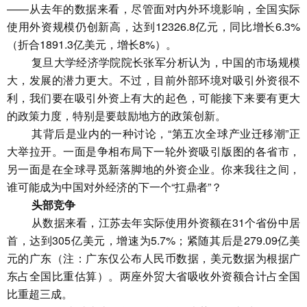
——从去年的数据来看，尽管面对内外环境影响，全国实际
使用外资规模仍创新高，达到12326.8亿元，同比增长6.3%
（折合1891.3亿美元，增长8%）。
复旦大学经济学院院长张军分析认为，中国的市场规模
大，发展的潜力更大。不过，目前外部环境对吸引外资很不
利，我们要在吸引外资上有大的起色，可能接下来要有更大
的政策力度，特别是要鼓励地方的政策创新。
其背后是业内的一种讨论，“第五次全球产业迁移潮”正
大举拉开。一面是争相布局下一轮外资吸引版图的各省市，
另一面是在全球寻觅新落脚地的外资企业。你来我往之间，
谁可能成为中国对外经济的下一个“扛鼎者”？
头部竞争
从数据来看，江苏去年实际使用外资额在31个省份中居
首，达到305亿美元，增速为5.7%；紧随其后是279.09亿美
元的广东（注：广东仅公布人民币数据，美元数据为根据广
东占全国比重估算）。两座外贸大省吸收外资额合计占全国
比重超三成。