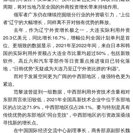
周期，将对当地乃至全国的外商投资增长带来持续作用。
领军者广东仍在继续挖掘细分行业的外资吸引力，“上位
者”辽宁的大幅增长，同样离不开对独有优势的释放。
去年，作为辽宁外资增长极之一，大连实际利用外资
20.3亿美元，同比增长16.7%，增幅位列全国计划单列是首
位。更细致的数据显示，2021年至2022年间，来自日本和韩
国的实际利用外资额占大连全市比重均超过50%，包括新致
软件、高丘六和汽车零部件等日资重点推进项目已转化落
地，“日韩优势”无疑成为大连乃至辽宁外资比拼的“利器”。
而对于发展空间更为广阔的中西部地区，做强特色更为
紧迫。
范黎波曾提到一组数据，中西部利用外资技术含量相对
东部而言依旧较低，2021年全国高新技术企业中位于东部地
区的占比达71.9%，中西部地区仅占28.1%。要与特别是具有
传统优势的东部地区“同台竞技”，中西部地区的引资政策亟须
寻找新的增长点。
在中国国际经济交流中心副理事长，商务部原副部长魏