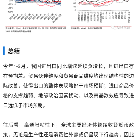
总结
今年1-2月，我国进出口同比增速延续负增长，且进出口存
在预期差。贸易伙伴维度和贸易商品维度均出现结构性的边
际改善，使得出口的整体表现略好于市场预期；进口商品价
格的支撑趋弱、地缘政治因素扰动、以及高基数效应导致进
口远低于市场预期。
往后看，高通胀粘性下，全球主要经济体继续收紧货币政
策，无论是生产性还是消费性外需或仍呈现下行趋势，因此