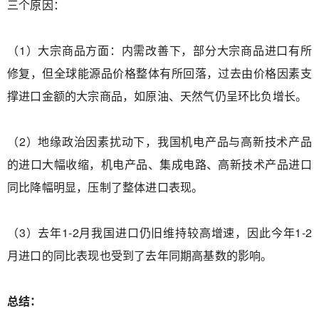
三个原因：
（1）大宗商品方面：内需改善下，部分大宗商品进口有所
修复，但全球能源品价格整体有所回落，过去由价格因素支
撑进口金额的大宗商品，如原油、天然气仍呈环比负增长。
（2）地缘政治因素扰动下，我国机电产品与高新技术产品
的进口大幅收缩，机电产品、集成电路、高新技术产品进口
同比降幅明显，压制了整体进口表现。
（3）去年1-2月我国进口仍旧维持较高增速，因此今年1-2
月进口的同比表现也受到了去年同期高基数的影响。
总结：