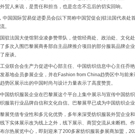
外贸人来说，是责任和担当，也是念念不忘后的切实回响。
中国国际贸易促进委员会(以下简称中国贸促会)驻法国代表处
流。
驻法国大使馆郭业凌参赞带队，使馆经商处、政治处、文化处和
了多次入围巴黎展商务部自主品牌推介项目的部分服装品牌企业
了座谈。
业联合会生产力促进中心部主任、中国纺织信息中心主任乔艳
发基地会员参展企业，并在Fashion from China趋势区
趋势区展示出的中国时尚与设计力量表示了高度赞赏。
国纺织服装企业在巴黎展这个平台上集中展示与宣传中国纺织
织服装行业品牌自信和文化自信。巴黎展早已成为中国纺织企业
凭借专业性和多元化优势，多年来深受纺织服装外贸企业和欧洲
线下实体展示改为线上之外，线下展示、商贸交流从未断档。作为
布尔热展览中心，即刻迎来了200多家纺织服装参展商加盟，20