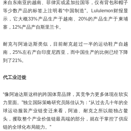
来自东南亚的越南、菲律宾或孟加拉国等，仅有背包和帽子
等少数产品的标签上注明着“中国制造”。Lululemon财报显
示，它大概33%产品生产于越南、20%的产品生产于柬埔
寨，12%产品产自斯里兰卡。
耐克与阿迪达斯类似，目前耐克超过一半的运动鞋产自越
南，25%左右产自印度尼西亚，而中国生产的比例已经下降
到了21%。
代工业迁徙
“像阿迪达斯这样的跨国体育品牌，其竞争力更多体现在软实
力里面。”独立国际策略研究员陈佳认为：“从过去几十年的全
球运动服装产业链变迁来看，阿迪、耐克之所以能独占鳌
头，攫取整个产业价值链最高端的部分，就在于掌控了供应
链的全球化布局能力。”