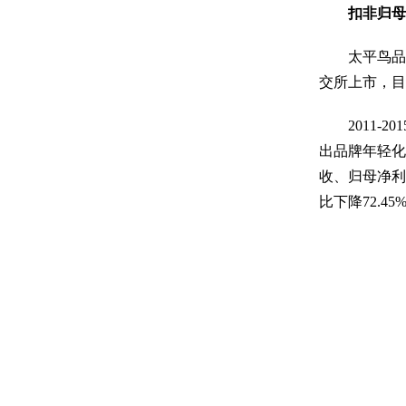
扣非归母
太平鸟品牌创
交所上市，目
2011-2
出品牌年轻化战
收、归母净利
比下降72.45