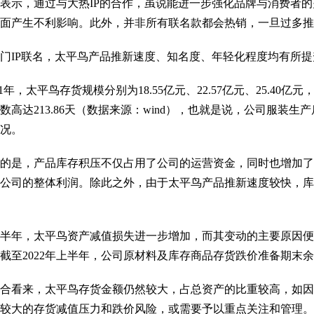
示，通过与大热IP的合作，虽说能进一步强化品牌与消费者的
方面产生不利影响。此外，并非所有联名款都会热销，一旦过多
IP联名，太平鸟产品推新速度、知名度、年轻化程度均有所提
21年，太平鸟存货规模分别为18.55亿元、22.57亿元、25.40
数高达213.86天（数据来源：wind），也就是说，公司服装
状况。
是，产品库存积压不仅占用了公司的运营资金，同时也增加了
公司的整体利润。除此之外，由于太平鸟产品推新速度较快，库
半年，太平鸟资产减值损失进一步增加，而其变动的主要原因便是
截至2022年上半年，公司原材料及库存商品存货跌价准备期末余额
看来，太平鸟存货金额仍然较大，占总资产的比重较高，如因
较大的存货减值压力和跌价风险，或需要予以重点关注和管理。