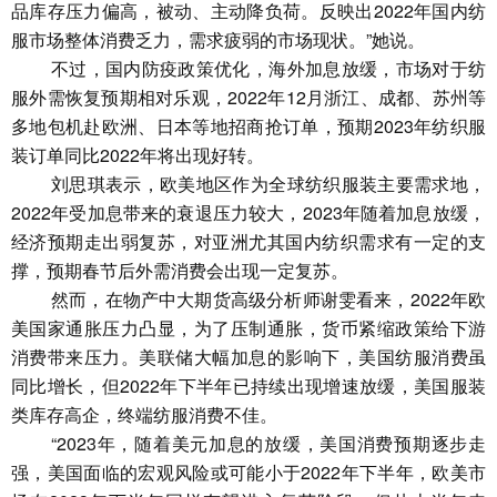
品库存压力偏高，被动、主动降负荷。反映出2022年国内纺
服市场整体消费乏力，需求疲弱的市场现状。”她说。
不过，国内防疫政策优化，海外加息放缓，市场对于纺
服外需恢复预期相对乐观，2022年12月浙江、成都、苏州等
多地包机赴欧洲、日本等地招商抢订单，预期2023年纺织服
装订单同比2022年将出现好转。
刘思琪表示，欧美地区作为全球纺织服装主要需求地，
2022年受加息带来的衰退压力较大，2023年随着加息放缓，
经济预期走出弱复苏，对亚洲尤其国内纺织需求有一定的支
撑，预期春节后外需消费会出现一定复苏。
然而，在物产中大期货高级分析师谢雯看来，2022年欧
美国家通胀压力凸显，为了压制通胀，货币紧缩政策给下游
消费带来压力。美联储大幅加息的影响下，美国纺服消费虽
同比增长，但2022年下半年已持续出现增速放缓，美国服装
类库存高企，终端纺服消费不佳。
“2023年，随着美元加息的放缓，美国消费预期逐步走
强，美国面临的宏观风险或可能小于2022年下半年，欧美市