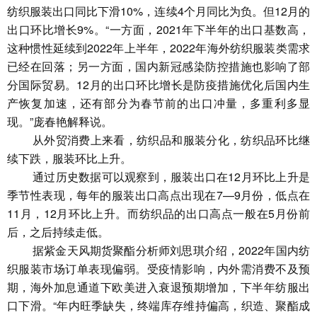
纺织服装出口同比下滑10%，连续4个月同比为负。但12月的
出口环比增长9%。“一方面，2021年下半年的出口基数高，
这种惯性延续到2022年上半年，2022年海外纺织服装类需求
已经在回落；另一方面，国内新冠感染防控措施也影响了部
分国际贸易。12月的出口环比增长是防疫措施优化后国内生
产恢复加速，还有部分为春节前的出口冲量，多重利多显
现。”庞春艳解释说。
从外贸消费上来看，纺织品和服装分化，纺织品环比继
续下跌，服装环比上升。
通过历史数据可以观察到，服装出口在12月环比上升是
季节性表现，每年的服装出口高点出现在7—9月份，低点在
11月，12月环比上升。而纺织品的出口高点一般在5月份前
后，之后持续走低。
据紫金天风期货聚酯分析师刘思琪介绍，2022年国内纺
织服装市场订单表现偏弱。受疫情影响，内外需消费不及预
期，海外加息通道下欧美进入衰退预期增加，下半年纺服出
口下滑。“年内旺季缺失，终端库存维持偏高，织造、聚酯成