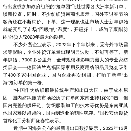
行出发或参加政府组织的“抢单团”飞赴世界各大洲拿新订单，
谈新投资，同时，不少纺织贸易商也表示，国外不过春节的
客商还在不断询价、下单。这一现象也让市场人士新年伊始
就感受到了市场“回暖”的“温度”，开疆拓土，成为了聚酯纺
织“外贸人”2023年最大的期待。
不少外贸企业表示，2022年下半年以来，受海外市场需
求等影响，企业外贸订单量出现明显波动，不能再等了。新
年伊始，7000多公里外，全球规模和影响力最大的专业家纺
类展会——德国法兰克福国际家用及商用纺织品展览会吸引
了400多家中国企业，国内企业再次组团，打响了新年“出
海”抢订单的第一枪。
“中国作为纺织服装传统生产和出口大国，由于成本原
因，国内纺织服装市场经历了订单向东南亚转移的冲击，但
国内完整的供应链、纺织服装加工的技术等优势是东南亚其
他国家难以超越的，国内制造业的韧性犹存。”国投安信期货
首席化工分析师庞春艳表示。
近期中国海关公布的最新进出口数据显示，2022年12月