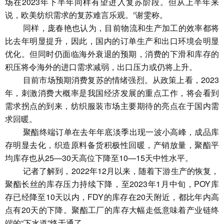
场在2023年下半年同样有望进入复苏阶段。但从上半年来
说，欧美纺织需求的复苏难言乐观。”谢雯称。
同样，庞春艳也认为，目前物流和生产加工的效率都将
比去年明显提升，因此，国内的订单生产和出口环境会明显
优化。但同时仍面临海外衰退的预期，消费的下滑和库存的
积压将令海外的进口需求减弱，出口压力或仍将上升。
目前市场预期消费复苏的情绪强烈。从政策上看，2023
年，刺激消费大概率是我国经济发展的重点工作，将会看到
需求拐点的到来，纺织服装市场主要期待的亮点在于国内需
求回暖。
聚酯终端订单在去年年底淡季出现一波小高峰，成品库
存明显去化，织造原料备货积极性回暖，产销放量，聚酯平
均库存也从25—30天高位下降至10—15天中性水平。
记者了解到，2022年12月以来，随着下游生产的恢复，
聚酯长丝的库存压力持续下降，至2023年1月中旬，POY库
存已经降至10天以内，FDY的库存在20天附近，都比年内高
点有20天的下降。聚酯工厂的库存大幅走低意味着产业链终
端的“下水道”终于通了。