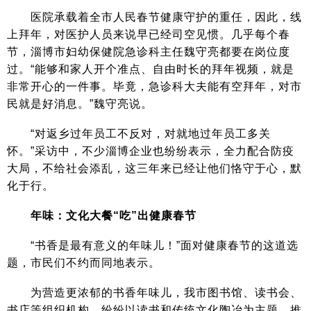
医院承载着全市人民春节健康守护的重任，因此，线
上拜年，对医护人员来说早已经司空见惯。几乎每个春
节，淄博市妇幼保健院急诊科主任魏守亮都要在岗位度
过。“能够和家人开个准点、自由时长的拜年视频，就是
非常开心的一件事。毕竟，急诊科大夫能有空拜年，对市
民就是好消息。”魏守亮说。
“对返乡过年员工不反对，对就地过年员工多关
怀。”采访中，不少淄博企业也纷纷表示，全力配合防疫
大局，不给社会添乱，这三年来已经让他们恪守于心，默
化于行。
年味：文化大餐“吃”出健康春节
“书香是最有意义的年味儿！”面对健康春节的这道选
题，市民们不约而同地表示。
为营造更浓郁的书香年味儿，我市图书馆、读书会、
书店等组织机构，纷纷以读书和传统文化陶冶为主题，推