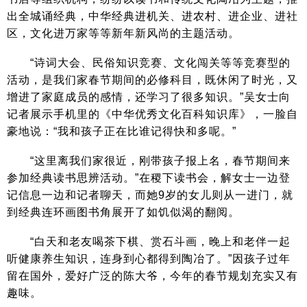
出全城诵经典，中华经典进机关、进农村、进企业、进社
区，文化进万家等等新年新风尚的主题活动。
“诗词大会、民俗知识竞赛、文化闯关等等竞赛型的
活动，是我们家春节期间的必修科目，既休闲了时光，又
增进了家庭成员的感情，还学习了很多知识。”吴女士向
记者展示手机里的《中华优秀文化百科知识库》，一脸自
豪地说：“我和孩子正在比谁记得快和多呢。”
“这里离我们家很近，刚带孩子报上名，春节期间来
参加经典读书思辨活动。”在稷下读书会，解女士一边登
记信息一边和记者聊天，而她9岁的女儿则从一进门，就
到经典连环画图书角展开了如饥似渴的翻阅。
“白天和老友喝茶下棋、赏石斗画，晚上和老伴一起
听健康养生知识，连身到心都得到陶冶了。”因孩子过年
留在国外，爱好广泛的陈大爷，今年的春节规划充实又有
趣味。