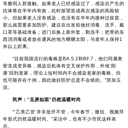
等脆弱人群接触。如果老人已经感染过了，感染后产生的
抗体将在半年内有效，此时探望造成再次感染的风险较
小。但如果老人没有感染，也没有在半年内接种过疫苗，
那么就需要多加防护。建议在出发前做好消毒、洗手、戴
口罩等基础准备；进门后换上新外套，勤洗手；把带的东
西消消毒或者放在通风的地方晒晒太阳，与老年人保持1
米以上距离。
“目前我国流行的毒株是BA.5.2和BF.7，他们同属奥
密克戎变异株，感染后机体有交叉保护作用，外地‘阳
康’回到老家，理论上短时间内不会感染老家的毒株。但
也可能存在个例，因此做好防护总是不会错的。”郑加玉
说。
民声：“见屏如面”仍然温暖时尚
“‘乙类乙管’并非放开不管，今年春节，微信、视频拜
年形式仍然温暖时尚。”采访中，也有不少市民这样表
示。