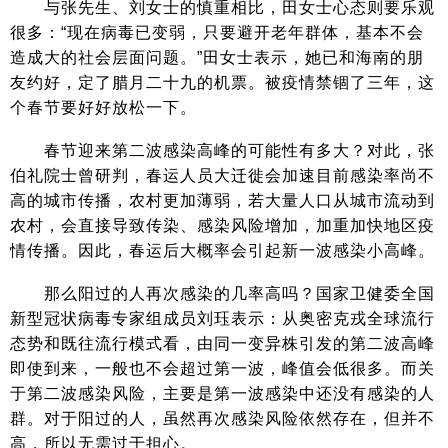
与张先生、刘女士的慎重相比，田女士心态则要乐观
很多：“现在病毒已变弱，只要避开老年群体，基本不会
造成大的社会层面问题。”田女士表示，她已和海南的朋
友约好，定了腊月二十九的机票。被疫情禁锢了三年，这
个春节要好好放松一下。
春节迎来第二波感染高峰的可能性有多大？对此，张
伯礼院士曾研判，春运人员大迁徙会加速目前感染率尚不
高的城市传播，农村更加薄弱，若大量人口从城市流动到
农村，会直接导致传染、感染风险增加，加重加快地区疫
情传播。因此，春运后大概率会引起新一波感染小高峰。
那么阳过的人再次感染的几率高吗？国家卫健委全国
新型冠状病毒专家组成员刘珏表示：从奥密克戎全球流行
态势和既往流行模式看，由同一变异株引发的第二波高峰
即使到来，一般也不会超过第一波，峰值会低很多。而关
于第二波感染风险，主要是第一波感染中还没有感染的人
群。对于阳过的人，虽然再次感染风险依然存在，但并不
高，所以无需过于担心。