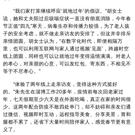
“我们家打算继续呼应‘就地过年’的倡议。”胡女士
说，她和丈夫阳过后咳喘症状一直没有彻底消除，今年春
节正值“四九”寒天，病毒生存和传播力较强，为了老人孩
子的安全考虑，就不做走亲访友的安排了，但这并非排斥
亲情团圆。胡女士认为，“在数字化时代，即便相隔万
里，也可以利用互联网与家人通过视频‘见面’，跨越时空
线上团圆，同样也可以让就地过年变得温情满满。对老人
的孝心，对亲朋的心意，可以发红包、寄东西，不相见不
等于不尽孝心。”
“体验了两年线上走亲访友，觉得这种方式挺好
的。”朱先生在淄博工作20多年，疫情前每次回老家过
年，七天假期至少六天是在外面吃喝，真正在家的时间很
少。这两年配合防疫不敢四处串门，却不妨碍和亲友们通
过微信、视频即时互动，远程指导美食、分享美景，胃和
腿都不累了，还省下大量时间陪伴家人，感觉春节更有意
义了。