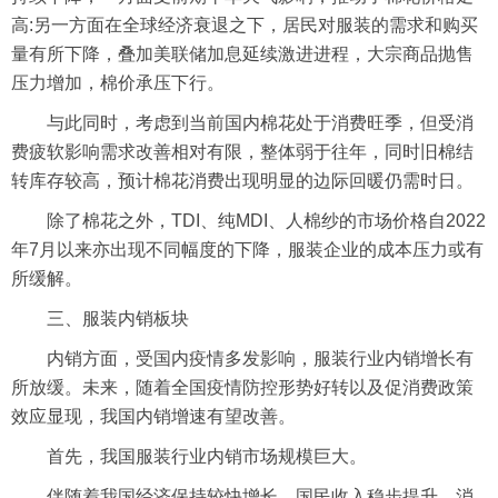
高:另一方面在全球经济衰退之下，居民对服装的需求和购买
量有所下降，叠加美联储加息延续激进进程，
大宗商品
抛售
压力增加，棉价承压下行。
与此同时，考虑到当前国内棉花处于消费旺季，但受消
费疲软影响需求改善相对有限，整体弱于往年，同时旧棉结
转库存较高，预计棉花消费出现明显的边际回暖仍需时日。
除了棉花之外，TDI、纯MDI、人
棉纱
的市场价格自2022
年7月以来亦出现不同幅度的下降，服装企业的成本压力或有
所缓解。
三、服装内销板块
内销方面，受国内疫情多发影响，服装行业内销增长有
所放缓。未来，随着全国疫情防控形势好转以及促消费政策
效应显现，我国内销增速有望改善。
首先，我国服装行业内销市场规模巨大。
伴随着我国经济保持较快增长，国民收入稳步提升、消