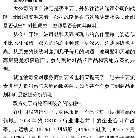
大公司的某个决定是否重要，外界往往从这家公司的战
略、组织和资源来看：公司战略是否与这项决定相关，组织
是否做出针对性调整，资源是否会向其倾斜。
从今年开始，波司登和天猫展现出的合作意愿与姿态似
乎比以往强烈。双方的沟通更频繁、更深入、沟通层级也更
高。从原先的长线对焦到几乎每月的沟通；波司登和天猫的
高层更是积极碰面，参与到针对品牌产品和营销方案的共
创。
就连波司登对服务商的要求也相应提高了，过去主要负
责进行人群洞察与营销的服务商，如今甚至会参与到商品企
划和商品数据分析阶段。
双方处于齿轮不断咬合的过程中。
在中国服装行业中，羽绒服是一个品牌集中度相当高的
领域。2018 年的 CR10（行业排名前十的企业合计市占
率），运动类（82%）> 羽绒服（44%）> 鞋类（36%）> 男
装（19%）> 童装（13%）> 女装（10%）。这也成为天猫希