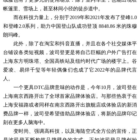
帐篷里、雪场上，甚至林间小径的徒步道中。
而在科技力量上，分别于2019年和2021年发布了登峰1.0
和登峰2.0系列，助力中国登山队成功登顶 8848.86 米的珠穆
朗玛峰。
此外，除了在淘宝和抖音直播，并且在各个社交媒体平
台铺设各类短视频，波司登更是将自己巨幅的户外广告打在
上海东方明珠塔、全国高铁站及纽约时代广场的楼宇上。谷
爱凌、易烊千玺等年轻偶像们也成了它2022年的品牌代言
人。
一个更具DTC品牌意味的动作是，今年10月，波司登在
上海南京西路开出了全球首家品牌体验店。与那些热衷于在
上海安福路或者同样在南京西路开出旗舰店或体验店的新消
费品牌一样，波司登希望借助品牌体验店，将新的品牌印记
刻在更多人脑海中。
变时尚、强调高科技，以及海陆空式全方位的宣传，正
是波司登不断构筑品牌壁垒的方式。正如波司登品牌创始