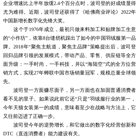
企业增速比上半年放缓2.4个百分点时，波司登的好成绩显得
尤为难得。近期，波司登还获得了《哈佛商业评论》2022年
中国新增长数字化先锋大奖。
这个于1976年成立，最初只做来料加工和贴牌加工生意
的“小作坊”，依靠8台缝纫机踩出了如今的中国羽绒服第一品
牌。2018年“聚焦主航道，聚焦主品牌”策略提出后，波司登
回归品牌引领的发展模式，带动产品、零售、供应链等全方
面升级：一手时尚，一手科技，并以“海陆空”式的全方位营
销方式，实现27年蝉联中国市场销量冠军，规模总量全球领
先。
波司登一方面赚尽面子，另一方面也在加固普通消费者
看不见的里子。如果说此前它还“只是”羽绒服行业的第一，
今年天猫女装第一的成绩，意味着至少在战略与方法上，它
又往前迈进了正确一步。
波司登今年的逆势增长，和它做出的数字化经营创新和
DTC（直连消费者）能力建设有关。