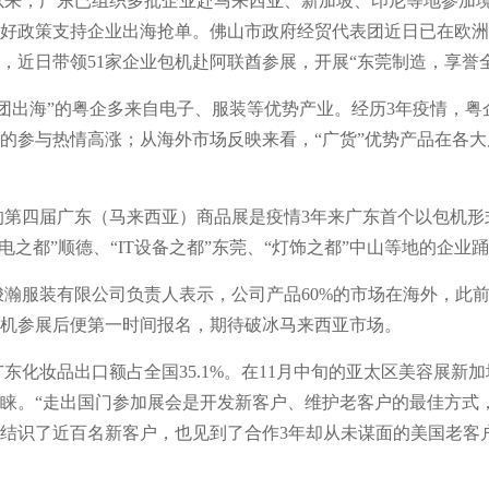
份以来，广东已组织多批企业赴马来西亚、新加坡、印尼等地参加
好政策支持企业出海抢单。佛山市政府经贸代表团近日已在欧洲
，近日带领51家企业包机赴阿联酋参展，开展“东莞制造，享誉
团出海”的粤企多来自电子、服装等优势产业。经历3年疫情，粤
的参与热情高涨；从海外市场反映来看，“广货”优势产品在各
初的第四届广东（马来西亚）商品展是疫情3年来广东首个以包机
家电之都”顺德、“IT设备之都”东莞、“灯饰之都”中山等地的企业
梭瀚服装有限公司负责人表示，公司产品60%的市场在海外，此
机参展后便第一时间报名，期待破冰马来西亚市场。
年广东化妆品出口额占全国35.1%。在11月中旬的亚太区美容展新
睐。“走出国门参加展会是开发新客户、维护老客户的最佳方式
结识了近百名新客户，也见到了合作3年却从未谋面的美国老客