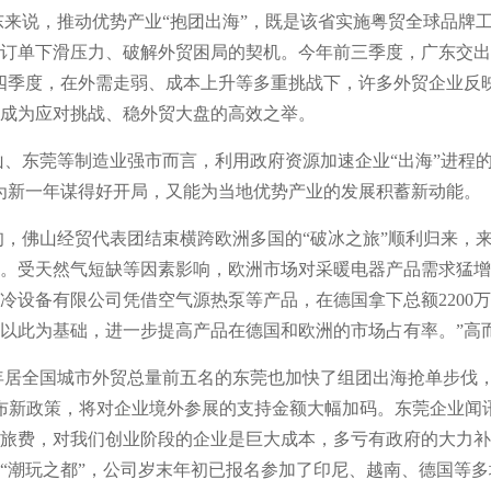
东来说，推动优势产业“抱团出海”，既是该省实施粤贸全球品牌
订单下滑压力、破解外贸困局的契机。今年前三季度，广东交出了
四季度，在外需走弱、成本上升等多重挑战下，许多外贸企业反
成为应对挑战、稳外贸大盘的高效之举。
山、东莞等制造业强市而言，利用政府资源加速企业“出海”进程的
为新一年谋得好开局，又能为当地优势产业的发展积蓄新动能。
上旬，佛山经贸代表团结束横跨欧洲多国的“破冰之旅”顺利归来，
。受天然气短缺等因素影响，欧洲市场对采暖电器产品需求猛增
冷设备有限公司凭借空气源热泵等产品，在德国拿下总额2200
以此为基础，进一步提高产品在德国和欧洲的市场占有率。”高
5年居全国城市外贸总量前五名的东莞也加快了组团出海抢单步伐
发布新政策，将对企业境外参展的支持金额大幅加码。东莞企业闻
旅费，对我们创业阶段的企业是巨大成本，多亏有政府的大力补
“潮玩之都”，公司岁末年初已报名参加了印尼、越南、德国等