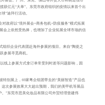
境外展会。广州、东莞、佛山等外贸大市和制造强市
揽获亿元“大单”。东莞市政府组织的疫情以来首个出
全球”迪拜行活动。
企对政府以“境外展会+商务包机+防疫服务”模式拓展
大展会上依然受热捧，也增加了企业拓展全球市场的信
形式组织企业代表团赴海外参展的项目。来自“陶瓷之
踊跃参展寻觅商机。
前以线上参展方式拿订单常受到时差等问题影响，因
加坡特别展上，69家粤企组团带去的“美丽智造”产品也
，这次参展效果大大超出预期，我们的美甲机等展品
户。”东莞市思美化妆品有限公司外贸经理曾建伟