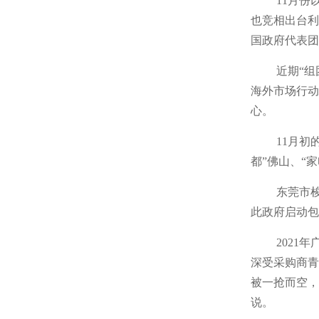
11月
也竞相出台利
国政府代表团
近期“组
海外市场行动
心。
11月
都”佛山、“
东莞市
此政府启动包
2021
深受采购商青
被一抢而空，
说。