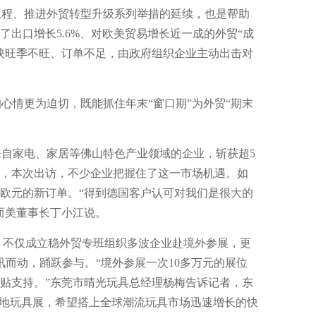
工程、推进外贸转型升级系列举措的延续，也是帮助
出口增长5.6%、对欧美贸易增长近一成的外贸“成
映旺季不旺、订单不足，由政府组织企业主动出击对
心情更为迫切，既能抓住年末“窗口期”为外贸“期末
来自家电、家居等佛山特色产业领域的企业，斩获超5
，本次出访，不少企业把握住了这一市场机遇。如
万欧元的新订单。“得到德国客户认可对我们是很大的
而美董事长丁小江说。
，不仅成立稳外贸专班组织多波企业赴境外参展，更
讯而动，踊跃参与。“境外参展一次10多万元的展位
贴支持。”东莞市晴光玩具总经理杨梅告诉记者，东
多地玩具展，希望搭上全球潮流玩具市场迅速增长的快