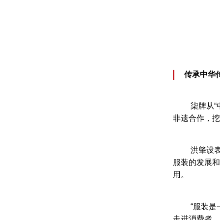
传承中华
柒牌从“
非遗合作，挖
洪肇设
服装的发展和
用。
“服装
走进消费者，