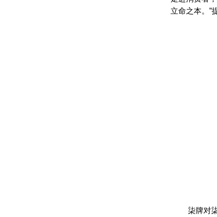
立命之本。”
柒牌对柒