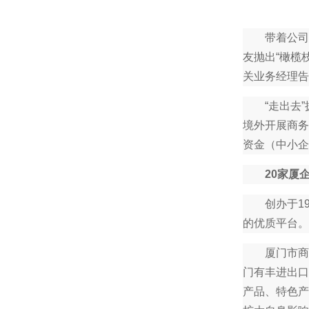
带着公司最
友抛出“橄榄
关业务经理告
“走出去”拥
境外开展商务
资金（中小企
20家厦
创办于19
的优质平台。
厦门市商务
门有丰进出口
产品、特色产