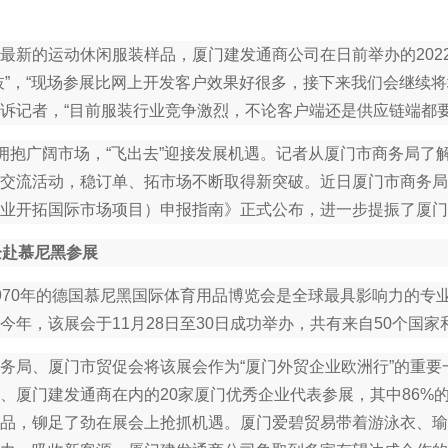
新的运动休闲服装样品，厦门建发通商公司在日前举办的202
枝”，“现场参展比网上开发客户效果好很多，接下来我们会继续
诉记者，“目前服装行业竞争激烈，不论客户端还是供应链端都要‘
抱广阔市场，“飞出去”迎接发展机遇。记者从厦门市商务局了
交流活动，稳订单、拓市场不断取得新突破。近日厦门市商务局制定
业开拓国际市场项目）申报指南》正式公布，进一步提振了厦门企
企赴慕尼黑参展
70年的德国慕尼黑国际体育用品博览会是全球最具影响力的专
今年，该展会于11月28日至30日成功举办，共有来自50个国家
局、厦门市贸促会将该展会作为“厦门外贸企业欧洲行”的重要
、厦门建发通商在内的20家厦门优秀企业代表参展，其中86%
品，铆足了劲在展会上抢抓机遇。厦门爱碧贸易带着游泳衣、瑜