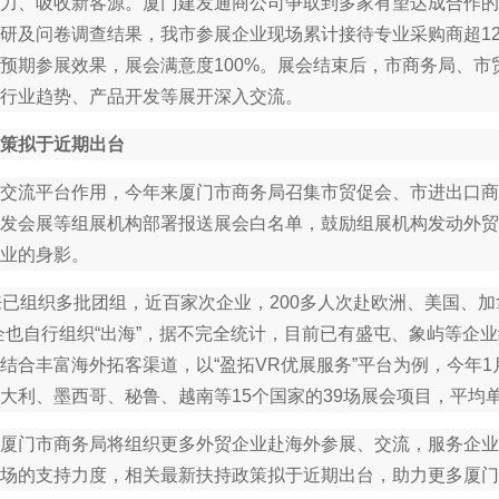
力、吸收新客源。厦门建发通商公司争取到多家有望达成合作的
研及问卷调查结果，我市参展企业现场累计接待专业采购商超12
预期参展效果，展会满意度100%。展会结束后，市商务局、
行业趋势、产品开发等展开深入交流。
策拟于近期出台
流平台作用，今年来厦门市商务局召集市贸促会、市进出口商
发会展等组展机构部署报送展会白名单，鼓励组展机构发动外贸
业的身影。
组织多批团组，近百家次企业，200多人次赴欧洲、美国、加
企也自行组织“出海”，据不完全统计，目前已有盛屯、象屿等企业
结合丰富海外拓客渠道，以“盈拓VR优展服务”平台为例，今年1月
大利、墨西哥、秘鲁、越南等15个国家的39场展会项目，平均单
门市商务局将组织更多外贸企业赴海外参展、交流，服务企业
场的支持力度，相关最新扶持政策拟于近期出台，助力更多厦门企