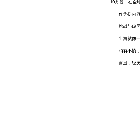
10月份，在全球
作为拼内容和
挑战与破
出海就像一场
稍有不慎，就
而且，经历过