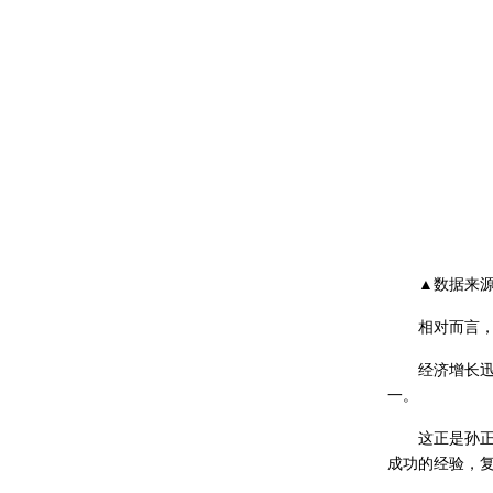
▲数据来源：
相对而言，拉美
经济增长迅猛
一。
这正是孙正义“
成功的经验，