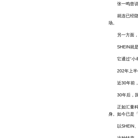
张一鸣曾说过
就连已经隐退
场。
另一方面，中
SHEIN就
它通过“小单快
202年上半年
近30年前，
30年后，国
正如汇量科技创始
身。如今已是「Bo
以SHEIN