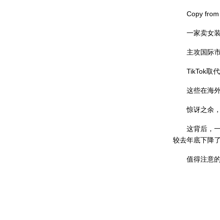
Copy from 
一家卖女装的A
主攻国际市场
TikTok取
这些在海外成
惊讶之余，越
这背后，一方面
较去年底下降了
值得注意的是