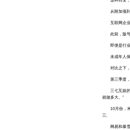
这种转变，背
从附加项到
互联网企业中
此前，版号断
即便是行业巨
未成年人保护措
对比之下，国
第三季度，腾
三七互娱的海
就做多大。”
10月份，米哈游
三;
网易和暴雪联