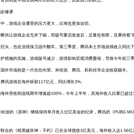
后则是中国互联网经济的巨大进步，以及国力的跃迁。
必修课
，游戏企业遭受的压力更大，出海也更加迫切。
供让游戏企业无米下锅，而版号重启发放后，总量也有限，且秉持着“雨
头，也在业绩保卫战中翻车。第三季度，腾讯本土市场游戏收入同比下降7
施的实施，游戏版号减少，疫情影响宏观消费萎缩，导致今年前三季度我国
外市场则是一片欣欣向荣。米哈游、腾讯、莉莉丝等企业收获颇丰。
讯游戏在海外斩获117亿元，同比增长3%。
外营收则连续两年增速超100%，今年上半年，其海外收入比重已超过3
的《原神》继续保持单月收入过亿美金的纪录，腾讯的《PUBG MOBILE》、
合的《暗黑破坏神：不朽》已在全球揽收3亿美元，海外收入达1.56亿