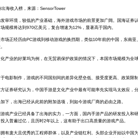
收入榜，来源：SensorTower
环境，较低的产业基础，海外游戏市场的前景更加广阔。国海证券认为，2
场规模将达到970亿美元，复合增速为12%，显著高于国内。
场正经历由PC游戏到移动游戏的换挡期，类似10年前的中国，东南亚
段。
产业的好莱坞为例，在无贸易保护政策的情况下，本国市场规模为全球
。
电影制作，游戏的不同国别间的差异化壁垒低、接受度更高、政策限制
证券研究认为，中国手游是文化产业中最有可能率先实现马太效应，分
下，出海已经从此前的附加选项，到如今游戏厂商的必由之路。
戏产业已经具备了出海的实力，一方面，国内手游产品的研发投入和研发
，投入普遍过亿，且历时2年以上，这有助于出口高质量的游戏产品。
有庞大且优秀的工程师群体，以及产业链红利。头部企业开始以中国为