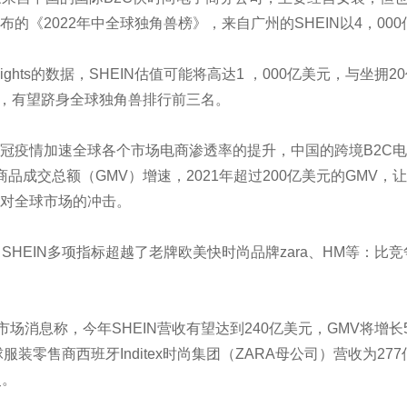
布的《2022年中全球独角兽榜》，来自广州的SHEIN以4，0
nsights的数据，SHEIN估值可能将高达1 ，000亿美元，与坐
X比肩，有望跻身全球独角兽排行前三名。
冠疫情加速全球各个市场电商渗透率的提升，中国的跨境B2C电商
的商品成交总额（GMV）增速，2021年超过200亿美元的GM
对全球市场的冲击。
，SHEIN多项指标超越了老牌欧美快时尚品牌zara、HM等：
有市场消息称，今年SHEIN营收有望达到240亿美元，GMV将增长
球服装零售商西班牙Inditex时尚集团（ZARA母公司）营收为277亿
史。