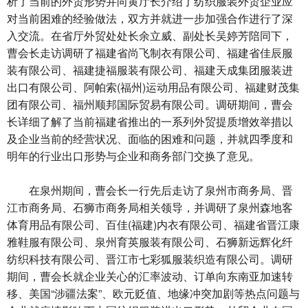
析了当前的外贸形势并向黄厅长介绍了纺织服装外贸企业应
对当前困难的经验做法，双方并就进一步加强合作进行了深
入交流。在省厅外贸处处长余立威、副处长吴婷芳陪同下，
曹会长走访调研了福建省尚飞制衣有限公司、福建省佳辰服
装有限公司、福建捷福服装有限公司、福建天成集团服装进
出口有限公司、阿帕索(福州)运动用品有限公司、福建财茂集
团有限公司、福州顺邦国际贸易有限公司。调研期间，曹会
长详细了解了当前福建省推出的一系列外贸提质增效举措以
及企业当前的经营状况、面临的困难和问题，并就四季度和
明年的行业出口形势与企业和商务部门交换了意见。
在泉州期间，曹会长一行先后走访了泉州市商务局、晋
江市商务局、石狮市商务局相关领导，并调研了泉州森地客
体育用品有限公司、百佳(福建)内衣有限公司、福建省晋江康
雅鞋服有限公司、泉州育英服装有限公司、石狮新远辉化纤
纺织科技有限公司、晋江市七彩狐服装织造有限公司。调研
期间，曹会长就企业关心的汇率波动、订单向东南亚加速转
移、美国“涉疆法案”、欧元贬值、地缘冲突加剧等热点问题与