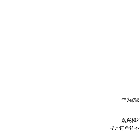
作为纺
嘉兴和
-7月订单还