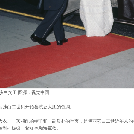
丽莎白女王 图源：视觉中国
丽莎白二世则开始尝试更大胆的色调。
大衣、一顶相配的帽子和一副质朴的手套，是伊丽莎白二世近年来的
黄到柠檬绿、紫红色和海军蓝。