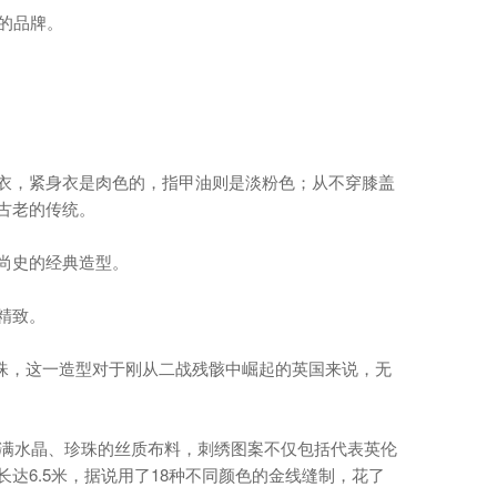
的品牌。
衣，紧身衣是肉色的，指甲油则是淡粉色；从不穿膝盖
古老的传统。
尚史的经典造型。
精致。
子珍珠，这一造型对于刚从二战残骸中崛起的英国来说，无
镶满水晶、珍珠的丝质布料，刺绣图案不仅包括代表英伦
达6.5米，据说用了18种不同颜色的金线缝制，花了