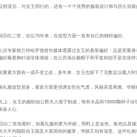
尚征程背后，与女王同行的，还有一个个优秀的服装设计师与历久弥新
丽莎白二世，在位70年来，在造型方面一直有自己的独特偏好。
礼仪专家格兰特哈罗德曾对媒体透露过女王的着装偏好：总是穿紧身
偏好戴着胸针或珍珠项链；在公共场合戴帽子和手套则似乎是在保持
装要素方面有一成不变之处，多年来，女王也留下了无数足以载入时
晚礼服造型居多，着装方面更强调女性化气质，风格高贵典雅、华丽
的婚礼上，女王的婚纱由公爵夫人缎子制成，饰有水晶和10000颗种
振奋人心。
伊丽莎白二世加冕时，加冕礼服则更为华丽，用料上是金色、银色以及
有大不列颠联合王国及大英国协的徽章，华丽又别有深意。这件礼袍长