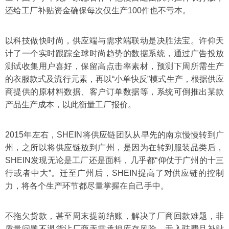
还给工厂补贴资金确保每次仅生产100件也不亏本。
以科技做快时尚，供应端与需求端联动是决胜法宝。许仰天
计了一个实时跟踪全球时尚趋势的数据系统，通过广告投放
测试收集用户喜好，保留高点击率素材，预测下周所需生产
的衣服款式及流行元素，再以“小单快反”模式生产，根据供应
商提供的原材料数据、客户订单数据等，系统可倒推出某款
产品生产成本，以此衡量工厂报价。
2015年左右，SHEIN将供应链团队从早先的南京慢慢转到广
州，之所以将供应链放到广州，是因为在转到服装品类后，
SHEIN发现无论是工厂还是面料，几乎都“仰仗于广州的十三
行或者中大”。迁至广州后，SHEIN提高了对供应链的控制
力，将各个生产环节都尽量掌握在自己手中。
不拖欠货款，甚至周末提前结账，解决了厂商回款难题，非
质量问题不退货让厂商无需承担库存风险，无入驻费且补贴