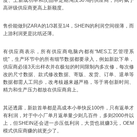
度、上新成功率和次品率定期淘汰30%的供应商，同时赋予
高评级供应商更高上新额度。
售价能做到ZARA的1/3甚至1/4，SHEIN的利润空间很薄，而
上游利润更是比纸还薄。
有供应商表示，所有供应商电脑内都有“MES工艺管理系
统”，生产环节中的所有细节数据都要录入，例如新款下单，
供应商必须3天出样衣并在极短的时间限制内多次修，每次修
改的尺寸数据、款式修改数据、寄版、发货、订单、退单等
数据都需人工同步，改考核越来越严格，等于将创新时间、
精力和生产压力都放在供应商肩上。
其还透露，新款首单都是高成本小单快反100件，只有返单才
有利润，对于中小厂单月返单量少则几百件，多则2000件以
上，但SHEIN还会进一步压低利润，大货也就赚3元，OEM
模式供应商赚的就更少了。