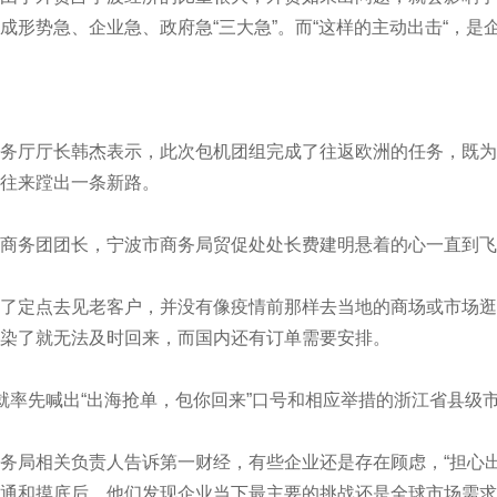
成形势急、企业急、政府急“三大急”。而“这样的主动出击“，
厅厅长韩杰表示，此次包机团组完成了往返欧洲的任务，既为
往来蹚出一条新路。
务团团长，宁波市商务局贸促处处长费建明悬着的心一直到飞
定点去见老客户，并没有像疫情前那样去当地的商场或市场逛
染了就无法及时回来，而国内还有订单需要安排。
率先喊出“出海抢单，包你回来”口号和相应举措的浙江省县级
局相关负责人告诉第一财经，有些企业还是存在顾虑，“担心出
通和摸底后，他们发现企业当下最主要的挑战还是全球市场需求