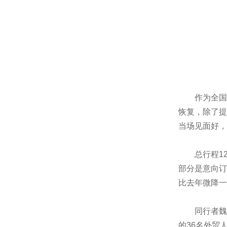
作为全国首
恢复，除了提
当场见面好，
总行程12天
部分是意向订
比去年微降一
同行者魏国
的36名外贸