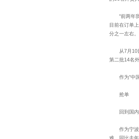
“前两年我们
目前在订单上
分之一左右。
从7月10日
第二批14名
作为“中国
抢单
回到国内不
作为宁波海
难，同比去年