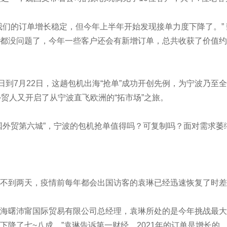
的订单增长稳定，但今年上半年开始发现接单力度下降了。” 
都没问题了，今年一些客户还会有新增订单，总共收获了价值约为
到7月22日，这趟包机出海“抢单”成功开创先例，为宁波乃至
外贸人又开启了从宁波直飞欧洲的“拓市场”之旅。
外贸第六城”，宁波的包机抢单值得吗？可复制吗？面对需求萎
到两天，疫情前每年都会出国访客的袁琳已经迅速恢复了时差
曙沛甯国际贸易有限公司总经理，袁琳所处的是今年挑战最大的
下降了七~八成。”袁琳告诉第一财经，2021年的订单是增长