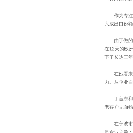
作为专注于
六成出口份额
由于做的是
在12天的欧
下了长达三年
在她看来，
力。从企业自
丁言东和魏
老客户见面畅
在宁波市政
是企业之急；