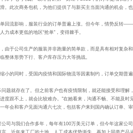
滑。此次商务包机，为他们提供了与新买主当面沟通的机会，也
回流影响，服装行业的订单普遍上涨。但今年，情势反转——
人力成本更低的地区“抢单”，变得棘手。
由于公司生产的服装并非跑量的简单款，而是具有相对复杂和
临整体形势下行、客户库存压力大等挑战。
小的同时，受国内疫情和国际物流等因素制约，订单交期普遍延
问题就存在了。但之前客户也有疫情限制，就还能接受和理解，
进度跟不上，就会比较难办。”在她看来，沟通不畅、不能及时
一年会和客户见面沟通六七次，包括客户来到国内确认订单、审
司与我们合作多年，每年有100万美元订单，但今年这家公司
坦言，近年来工厂的土地、人工成本优势渐失，再加上同类产品