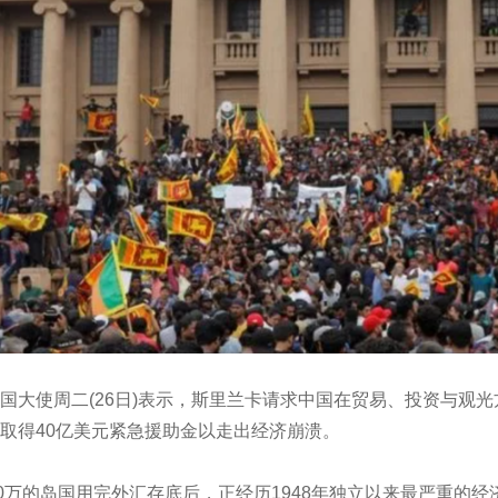
国大使周二(26日)表示，斯里兰卡请求中国在贸易、投资与观
取得40亿美元紧急援助金以走出经济崩溃。
00万的岛国用完外汇存底后，正经历1948年独立以来最严重的