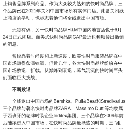
止销售品牌系列商品。作为大众较为熟知的快时尚品牌，三
个品牌已在2021年关闭中国市场所有实体门店。此番关闭线
上商店的举动，也标志着他们将全线退出中国市场。
无独有偶，另一快时尚品牌H&M中国内地首店也于6月
24日正式闭店。而美式快时尚品牌GAP最近也频频传出撤铺
的消息。
曾经靠着时尚度和上新速度，欧美快时尚服装品牌在中
国市场赚得盆满钵满。但近几年，各大快时尚品牌纷纷在中
国市场败退、折戟。从巅峰到衰退，暮气沉沉的快时尚巨头
们面临巨大挑战。
不断败退
全线退出中国市场的Bershka、Pull&Bear和Stradivarius
三个品牌与著名快时尚品牌ZARA、Massimo Dutti等均隶属
于西班牙的老牌时装企业Inditex集团。三个品牌在2009年前
后陆续进入中国市场，在快时尚品牌最鼎盛的时期，三 “姐